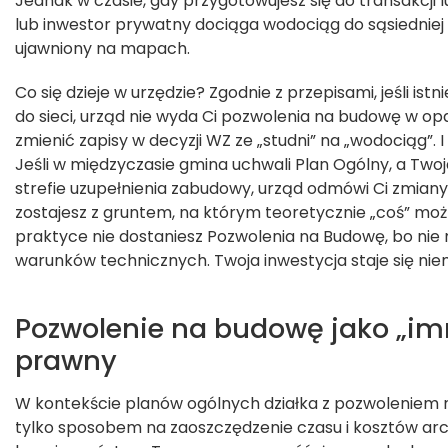
Jednak w czasie, gdy przygotowujesz się do transakcji 
lub inwestor prywatny dociąga wodociąg do sąsiedniej p
ujawniony na mapach.
Co się dzieje w urzędzie? Zgodnie z przepisami, jeśli istn
do sieci, urząd nie wyda Ci pozwolenia na budowę w opa
zmienić zapisy w decyzji WZ ze „studni” na „wodociąg”. I 
Jeśli w międzyczasie gmina uchwali Plan Ogólny, a Twoja 
strefie uzupełnienia zabudowy, urząd odmówi Ci zmiany
zostajesz z gruntem, na którym teoretycznie „coś” m
praktyce nie dostaniesz Pozwolenia na Budowę, bo nie
warunków technicznych. Twoja inwestycja staje się nie
Pozwolenie na budowę jako „im
prawny
W kontekście planów ogólnych działka z pozwoleniem 
tylko sposobem na zaoszczędzenie czasu i kosztów arc