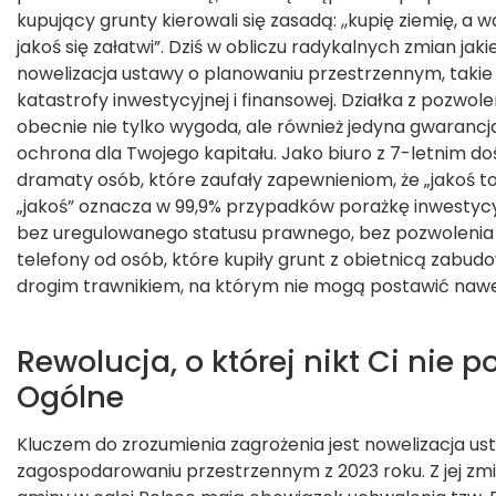
KONTAKT
kupujący grunty kierowali się zasadą: ,,kupię ziemię, a
jakoś się załatwi”. Dziś w obliczu radykalnych zmian jaki
nowelizacja ustawy o planowaniu przestrzennym, takie
katastrofy inwestycyjnej i finansowej. Działka z pozwo
obecnie nie tylko wygoda, ale również jedyna gwarancja r
ochrona dla Twojego kapitału. Jako biuro z 7-letnim d
dramaty osób, które zaufały zapewnieniom, że „jakoś to
„jakoś” oznacza w 99,9% przypadków porażkę inwestycyjn
bez uregulowanego statusu prawnego, bez pozwoleni
telefony od osób, które kupiły grunt z obietnicą zabudo
drogim trawnikiem, na którym nie mogą postawić nawe
Rewolucja, o której nikt Ci nie p
Ogólne
Kluczem do zrozumienia zagrożenia jest nowelizacja us
zagospodarowaniu przestrzennym z 2023 roku. Z jej zm