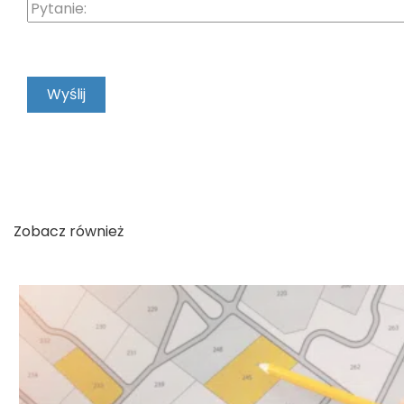
warunkach zabudowy lub zażąda innych decyzj
uzależni wydanie pozwolenia. Ponadto decyzj
zabudowy nawet jeśli zostanie wydana bezte
między innymi w przypadku uchwalenia przez
Planu Zagospodarowania Przestrzennego.
Po wejściu w życie Planu Ogólnego zmiany w
zabudowy będą tylko dokonywane na obszarac
zabudowy. Wszystkie decyzje o warunkach za
wnioski zostały złożone po 16 października 20
Zobacz również
wydawane tylko na okres 5 lat.