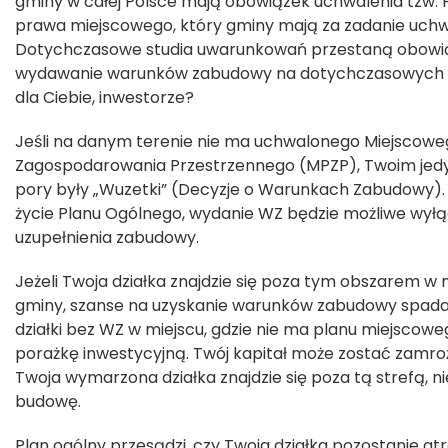
gminy w całej Polsce mają obowiązek uchwalenia tzw. 
prawa miejscowego, który gminy mają za zadanie uchwal
Dotychczasowe studia uwarunkowań przestaną obowiąz
wydawanie warunków zabudowy na dotychczasowych z
dla Ciebie, inwestorze?
Jeśli na danym terenie nie ma uchwalonego Miejscowe
Zagospodarowania Przestrzennego (MPZP), Twoim jedy
pory były „Wuzetki” (Decyzje o Warunkach Zabudowy).
życie Planu Ogólnego, wydanie WZ będzie możliwe wył
uzupełnienia zabudowy.
Jeżeli Twoja działka znajdzie się poza tym obszarem 
gminy, szanse na uzyskanie warunków zabudowy spadaj
działki bez WZ w miejscu, gdzie nie ma planu miejscoweg
porażkę inwestycyjną. Twój kapitał może zostać zamroż
Twoja wymarzona działka znajdzie się poza tą strefą, 
budowę.
Plan ogólny przesądzi, czy Twoja działka pozostanie atr