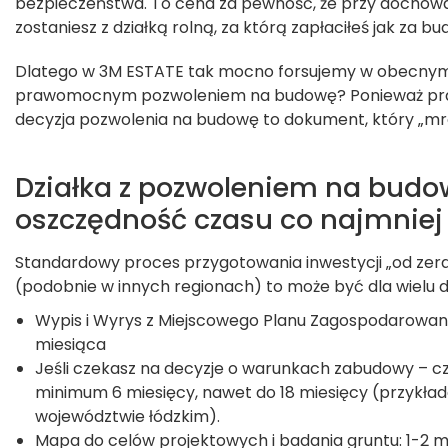
bezpieczeństwa. To cena za pewność, że przy dochowa
zostaniesz z działką rolną, za którą zapłaciłeś jak za b
Dlatego w 3M ESTATE tak mocno forsujemy w obecnym 
prawomocnym pozwoleniem na budowę? Ponieważ pr
decyzja pozwolenia na budowę to dokument, który „mro
Działka z pozwoleniem na budo
oszczędność czasu co najmniej
Standardowy proces przygotowania inwestycji „od zera
(podobnie w innych regionach) to może być dla wielu 
Wypis i Wyrys z Miejscowego Planu Zagospodarowani
miesiąca
Jeśli czekasz na decyzje o warunkach zabudowy – c
minimum 6 miesięcy, nawet do 18 miesięcy (przykła
województwie łódzkim).
Mapa do celów projektowych i badania gruntu: 1-2 m