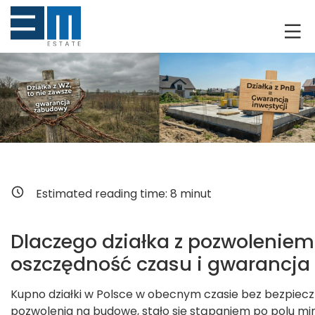
O NAS
KLIENCI
GRUNTY
RYNEK DEWELOPERSKI
NIERUCHOMOŚCI
Estimated reading time:
8
minut
DRON
Dlaczego działka z pozwolenie
oszczędność czasu i gwarancja 
KREDYTOWANIE
Kupno działki w Polsce w obecnym czasie bez bezpiecz
BLOG
pozwolenia na budowę, stało się stąpaniem po polu mi