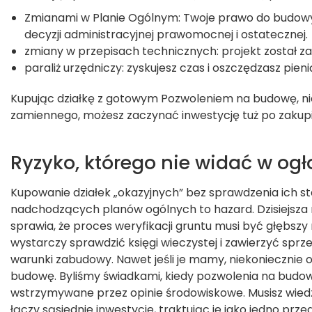
Zmianami w Planie Ogólnym: Twoje prawo do budowy 
decyzji administracyjnej prawomocnej i ostatecznej.
zmiany w przepisach technicznych: projekt został z
paraliż urzędniczy: zyskujesz czas i oszczędzasz pieni
Kupując działkę z gotowym Pozwoleniem na budowę, ni
zamiennego, możesz zaczynać inwestycję tuż po zakupi
Ryzyko, którego nie widać w ogł
Kupowanie działek „okazyjnych” bez sprawdzenia ich s
nadchodzących planów ogólnych to hazard. Dzisiejsza
sprawia, że proces weryfikacji gruntu musi być głębszy n
wystarczy sprawdzić księgi wieczystej i zawierzyć sp
warunki zabudowy. Nawet jeśli je mamy, niekonieczni
budowę. Byliśmy świadkami, kiedy pozwolenia na budow
wstrzymywane przez opinie środowiskowe. Musisz wied
łączy sąsiednie inwestycje, traktując je jako jedno prze