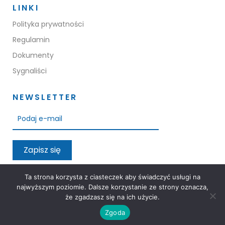
LINKI
Polityka prywatności
Regulamin
Dokumenty
Sygnaliści
NEWSLETTER
Zapisz się
Przeczytałem oraz akceptuję warunki polityki prywatności
Ta strona korzysta z ciasteczek aby świadczyć usługi na
najwyższym poziomie. Dalsze korzystanie ze strony oznacza,
że zgadzasz się na ich użycie.
Zgoda
3M Group © 2026