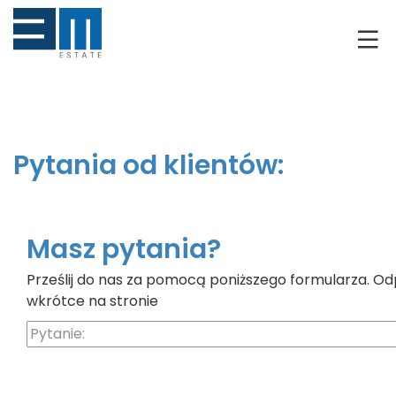
O NAS
KLIENCI
GRUNTY
Pytania od klientów:
RYNEK DEWELOPERSKI
NIERUCHOMOŚCI
Masz pytania?
Prześlij do nas za pomocą poniższego formularza. Od
DRON
wkrótce na stronie
KREDYTOWANIE
BLOG