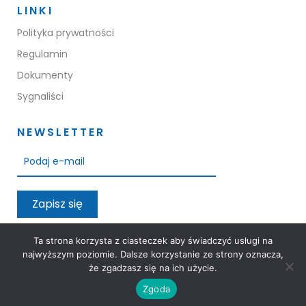
LINKI
Polityka prywatności
Regulamin
Dokumenty
Sygnaliści
NEWSLETTER
Zapisz się
Przeczytałem oraz akceptuję warunki polityki prywatności
Ta strona korzysta z ciasteczek aby świadczyć usługi na
najwyższym poziomie. Dalsze korzystanie ze strony oznacza,
że zgadzasz się na ich użycie.
Zgoda
3M Group © 2026