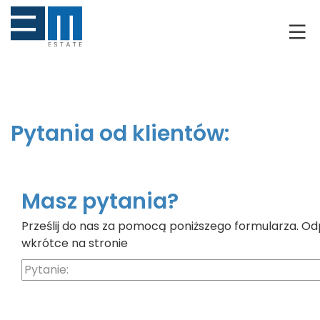
O NAS
KLIENCI
GRUNTY
Pytania od klientów:
RYNEK DEWELOPERSKI
NIERUCHOMOŚCI
Masz pytania?
Prześlij do nas za pomocą poniższego formularza. Od
DRON
wkrótce na stronie
KREDYTOWANIE
BLOG