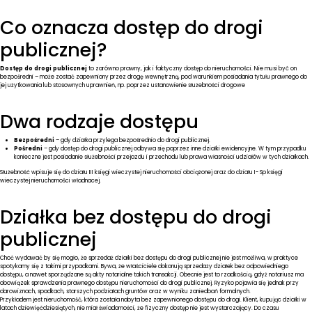
KONTAKT
Co oznacza dostęp do drogi
publicznej?
Dostęp do drogi publicznej
to zarówno prawny, jak i faktyczny dostęp do nieruchomości. Nie musi być on
bezpośredni – może zostać zapewniony przez drogę wewnętrzną, pod warunkiem posiadania tytułu prawnego do
jej użytkowania lub stosownych uprawnień, np. poprzez ustanowienie służebności drogowe
Dwa rodzaje dostępu
Bezpośredni
– gdy działka przylega bezpośrednio do drogi publicznej.
Pośredni
– gdy dostęp do drogi publicznej odbywa się poprzez inne działki ewidencyjne. W tym przypadku
konieczne jest posiadanie służebności przejazdu i przechodu lub prawa własności udziałów w tych działkach.
Służebność wpisuje się do działu III księgi wieczystej nieruchomości obciążonej oraz do działu I- Sp księgi
wieczystej nieruchomości władnacej.
Działka bez dostępu do drogi
publicznej
Choć wydawać by się mogło, że sprzedaż działki bez dostępu do drogi publicznej nie jest możliwa, w praktyce
spotykamy się z takimi przypadkami. Bywa, że właściciele dokonują sprzedaży działek bez odpowiedniego
dostępu, a nawet sporządzane są akty notarialne takich transakcji. Obecnie jest to rzadkością, gdyż notariusz ma
obowiązek sprawdzenia prawnego dostępu nieruchomości do drogi publicznej. Ryzyko pojawia się jednak przy
darowiznach, spadkach, starszych podziałach gruntów oraz w wyniku zaniedbań formalnych.
Przykładem jest nieruchomość, która została nabyta bez zapewnionego dostępu do drogi. Klient, kupując działki w
latach dziewięćdziesiątych, nie miał świadomości, że fizyczny dostęp nie jest wystarczający. Do czasu