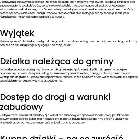
ustanowienia stosownych służebności sprzedaż tej działki jest niemożliwa. W pierwszej kolejności konieczne było
sądowe ustalenie spadkobierców, co zajęło około dwóch lat. Wszyscy spadek odrzucili, a ostatecznym
właścicielem działki stała się gmina. Dopiero wtedy można było wystąpić o ustanowienie drogi koniecznej. Cały
proces pochłonął wiele czasu, energii i środków finansowych klienta. Dlatego przed sprzedażą lub zakupem
nieruchomości należy dokładnie sprawdzić tę kwestię.
Wyjątek
Możesz sprzedać działkę bez dostępu do drogi publicznej tylko wtedy, gdy ma ona połączenie z drogą publiczną
poprzez działkę kupującego przylegającą do twojej działki.
Działka należąca do gminy
Działka będąca własnością gminy nie stanowi drogi gminnej ani publicznej, dopóki rada gminy nie podejmie
odpowiedniej uchwały. Jeśli pełni funkcję łącznika między nieruchomością a drogą publiczną, konieczne jest
wystąpienie do gminy o ustanowienie odpłatnych służebności. Przed zakupem działki warto sprawdzić ten aspekt u
właściciela nieruchomości – czyli w urzędzie gminy.
Dostęp do drogi a warunki
zabudowy
Jednym z warunków uzyskania decyzji o warunkach zabudowy oraz pozwolenia na budowę jest faktyczny i
prawny dostęp do drogi publicznej. Nie może być to dostęp jedynie hipotetyczny – musi realnie umożliwiać
przejazd i przechód. W przeciwnym razie wniosek zostanie odrzucony.
Kupno działki – na co zwrócić