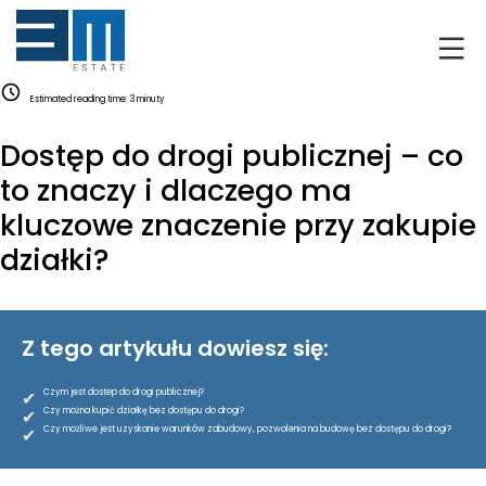
O NAS
Estimated reading time:
3
minuty
KLIENCI
Dostęp do drogi publicznej – co
GRUNTY
to znaczy i dlaczego ma
kluczowe znaczenie przy zakupie
RYNEK DEWELOPERSKI
działki?
NIERUCHOMOŚCI
Z tego artykułu dowiesz się:
DRON
✔
Czym jest dostep do drogi publicznej?
KREDYTOWANIE
✔
Czy można kupić działkę bez dostępu do drogi?
✔
Czy możliwe jest uzyskanie warunków zabudowy, pozwolenia na budowę bez dostępu do drogi?
BLOG