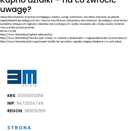
uwagę?
Zakup nieruchomości to proces wymagający wiedzy, uwagi i ostrożności. Nie należy kierować się jedynie
zapewnieniami sprzedających, lecz zawsze weryfikować stan prawny nieruchomości. Sprzedający może nie być
świadomy istniejących zagrożeń, niekoniecznie wynikających z próby oszukania, ale z braku wiedzy na temat
rzeczywistej sytuacji prawnej.
Inni też czytali:
https://www.3mestate.pl/oplata-adiacencka/
https://www.3mestate.pl/rewolucyjne-zmiany-w-ustawie-o-planowaniu-i-zagospodarowaniu-przestrzennym/
https://www.3mestate.pl/przygotowanie-dzialki-do-sprzedazy-garden-staging-fanaberia-czy-potrzeba/
KRS:
0000903268
NIP:
9472004748
REGON:
389092561
STRONA