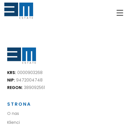
O NAS
KLIENCI
GRUNTY
RYNEK DEWELOPERSKI
KRS:
0000903268
NIERUCHOMOŚCI
NIP:
9472004748
REGON:
389092561
DRON
STRONA
KREDYTOWANIE
O nas
BLOG
Klienci