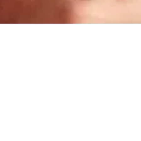
 mieszkania. Polecam.
ogle