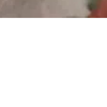
Z 3m Estate sprzedałam dom i kupiłam mi
każdym etapie - od przygotowania nieru
sprzedaży, poprzez oprowadzanie klientó
finalizację sprzedaży u notariusza - czuła