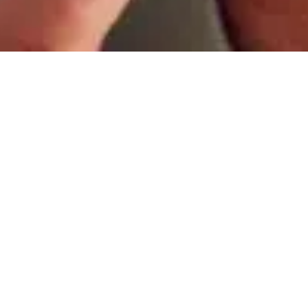
eszkanie. Na
Udany i sprawny zakup
chomości do
w, po
Kamilj98 - opinia z Go
m się w pełni