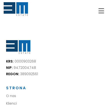
O NAS
KLIENCI
GRUNTY
RYNEK DEWELOPERSKI
KRS:
0000903268
NIERUCHOMOŚCI
NIP:
9472004748
REGON:
389092561
DRON
STRONA
KREDYTOWANIE
O nas
BLOG
Klienci