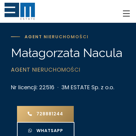
O NAS
KLIENCI
AGENT NIERUCHOMOŚCI
Małagorzata Nacula
GRUNTY
RYNEK DEWELOPERSKI
AGENT NIERUCHOMOŚCI
NIERUCHOMOŚCI
Nr licencji: 22516 · 3M ESTATE Sp. z o.o.
DRON
KREDYTOWANIE
728881244
BLOG
WHATSAPP