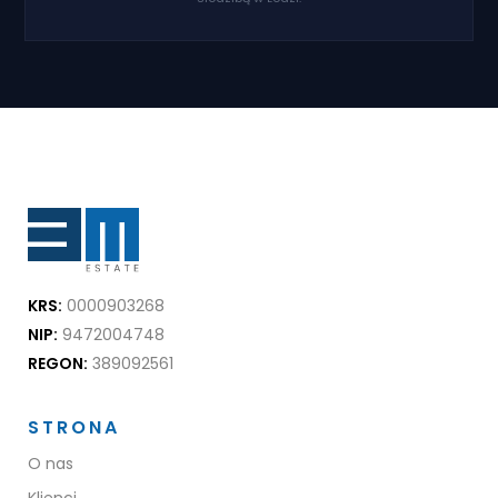
KRS:
0000903268
NIP:
9472004748
REGON:
389092561
STRONA
O nas
Klienci