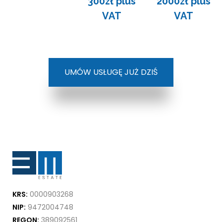
300zł plus
2000zł plus
VAT
VAT
UMÓW USŁUGĘ JUŻ DZIŚ
KRS:
0000903268
NIP:
9472004748
REGON:
389092561