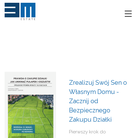
O NAS
KLIENCI
GRUNTY
RYNEK DEWELOPERSKI
Zrealizuj Swój Sen o
NIERUCHOMOŚCI
Własnym Domu -
DRON
Zacznij od
Bezpiecznego
KREDYTOWANIE
Zakupu Działki
BLOG
Pierwszy krok do