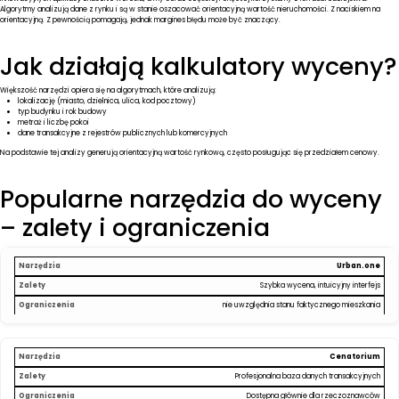
Algorytmy analizują dane z rynku i są w stanie oszacować orientacyjną wartość nieruchomości. Z naciskiem na
orientacyjną. Z pewnością pomagają, jednak margines błędu może być znaczący.
Jak działają kalkulatory wyceny?
Większość narzędzi opiera się na algorytmach, które analizują:
lokalizację (miasto, dzielnica, ulica, kod pocztowy)
typ budynku i rok budowy
metraż i liczbę pokoi
dane transakcyjne z rejestrów publicznych lub komercyjnych
Na podstawie tej analizy generują orientacyjną wartość rynkową, często posługując się przedziałem cenowy.
Popularne narzędzia do wyceny
– zalety i ograniczenia
Urban.one
Szybka wycena, intuicyjny interfejs
nie uwzględnia stanu faktycznego mieszkania
Cenatorium
Profesjonalna baza danych transakcyjnych
Dostępna głównie dla rzeczoznawców