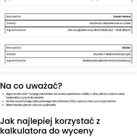
Sonar Home
Możliwość śledzenia cen w czasie
Nie uwzględnia wszystkich lokalizacji — brak danych
Obido
Wycena + analiza inwestycyjna
Dedykowana głównie nowym inwestycją
Na co uważać?
algorytm nie widzi Twojego mieszkania, nie ocenia sąsiedztwa, widoku z okna, jakości wykończenia,
materiałów użytych do remontu.
nie bierze pod uwagę stanu prawnego nieruchomości, który wpływa znacząco na jej wartość
dane transakcyjne nie zawsze są aktualne
Jak najlepiej korzystać z
kalkulatora do wyceny