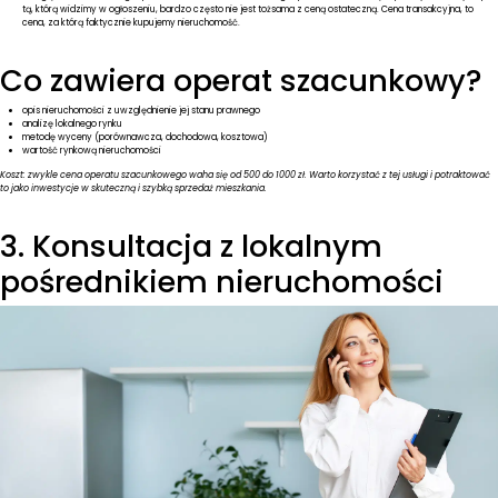
tą, którą widzimy w ogłoszeniu, bardzo często nie jest tożsama z ceną ostateczną. Cena transakcyjna, to
cena, za którą faktycznie kupujemy nieruchomość.
Co zawiera operat szacunkowy?
opis nieruchomości z uwzględnienie jej stanu prawnego
analizę lokalnego rynku
metodę wyceny (porównawcza, dochodowa, kosztowa)
wartość rynkową nieruchomości
Koszt:
zwykle cena operatu szacunkowego waha się od 500 do 1000 zł. Warto korzystać z tej usługi i potraktować
to jako inwestycje w skuteczną i szybką sprzedaż mieszkania.
3. Konsultacja z lokalnym
pośrednikiem nieruchomości