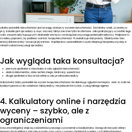
Lokalny pośrednik nieruchomości jest na wagę złota przy wycenie nieruchomości. Zna lokalny rynek, uczestniczy
przy transakcjach sprzedaży a, więc zna ceny faktyczne a nie tylko te ofertowe. Jako praktykujący uczestnik tego
rynku zna potrzeby kupujących i doskonale wie na co zwracają baczną uwagę potencjalni nabywcy. Podpowie Ci,
co należy poprawić, by podnieść wartość twojej nieruchomości. Przeanalizuje stan prawny. Obiektywnie i bez
emocji dokona oceny i oszacuje jej wartość. Współpraca z pośrednikiem często obejmuję bezpłatną wycenę w
ramach całościowej usługi sprzedaży.
Jak wygląda taka konsultacja?
pierwsze spotkanie w mieszkaniu w celu oględzin nieruchomości
analiza dokumentów, stanu technicznego, lokalizacji, sąsiedztwa
drugie spotkanie w biurze lub online w celu przekazania analizy
Wskazówka: Dobry pośrednik nie wyceni twojej nieruchomości nie dokonując oględzin na miejscu. Jeśli, to zrobi nie
byłabym pewna co do rzetelności takiej analizy i nie polecam korzystać z usług takiego agenta.
4. Kalkulatory online i narzędzia
wyceny – szybko, ale z
ograniczeniami
Sztuczna inteligencji staje się codziennością naszego życia niemal w każdej branży. Dostęp do narzędzi online i
innowacyjnych aplikacji znacznie wzrosła, a my coraz częściej i chętniej korzystamy z ich dobrodziejstwa.