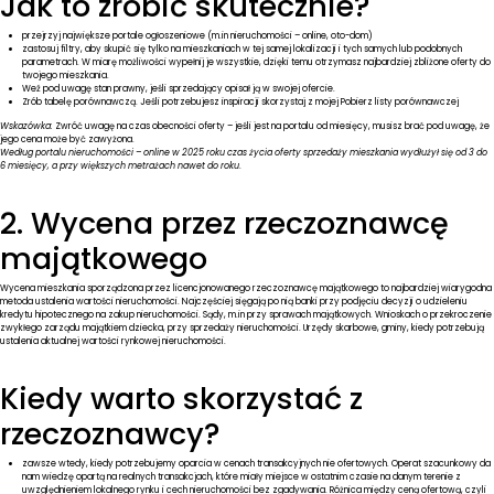
Jak to zrobić skutecznie?
przejrzyj największe portale ogłoszeniowe (m.in nieruchomości – online, oto-dom)
zastosuj filtry, aby skupić się tylko na mieszkaniach w tej samej lokalizacji i tych samych lub podobnych
parametrach. W miarę możliwości wypełnij je wszystkie, dzięki temu otrzymasz najbardziej zbliżone oferty do
twojego mieszkania.
Weź pod uwagę stan prawny, jeśli sprzedający opisał ją w swojej ofercie.
Zrób tabelę porównawczą. Jeśli potrzebujesz inspiracji skorzystaj z mojej
Pobierz
listy porównawczej
Wskazówka:
Zwróć uwagę na czas obecności oferty – jeśli jest na portalu od miesięcy, musisz brać pod uwagę, że
jego cena może być zawyżona.
Według portalu nieruchomości – online w 2025 roku czas życia oferty sprzedaży mieszkania wydłużył się od 3 do
6 miesięcy, a przy większych metrażach nawet do roku
.
2. Wycena przez rzeczoznawcę
majątkowego
Wycena mieszkania sporządzona przez licencjonowanego rzeczoznawcę majątkowego to najbardziej wiarygodna
metoda ustalenia wartości nieruchomości. Najczęściej sięgają po nią banki przy podjęciu decyzji o udzieleniu
kredytu hipotecznego na zakup nieruchomości. Sądy, m.in przy sprawach majątkowych. Wnioskach o przekroczenie
zwykłego zarządu majątkiem dziecka, przy sprzedaży nieruchomości. Urzędy skarbowe, gminy, kiedy potrzebują
ustalenia aktualnej wartości rynkowej nieruchomości.
Kiedy warto skorzystać z
rzeczoznawcy?
zawsze wtedy, kiedy potrzebujemy oparcia w cenach transakcyjnych nie ofertowych. Operat szacunkowy da
nam wiedzę opartą na realnych transakcjach, które miały miejsce w ostatnim czasie na danym terenie z
uwzględnieniem lokalnego rynku i cech nieruchomości bez zgadywania. Różnica między ceną ofertową, czyli