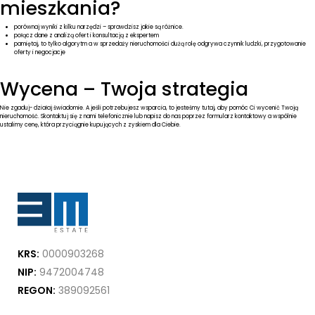
mieszkania?
porównaj wyniki z kilku narzędzi – sprawdzisz jakie są różnice.
połącz dane z analizą ofert i konsultacją z ekspertem
pamiętaj, to tylko algorytm a w sprzedaży nieruchomości dużą rolę odgrywa czynnik ludzki, przygotowanie
oferty i negocjacje
Wycena – Twoja strategia
Nie zgaduj- działaj świadomie. A jeśli potrzebujesz wsparcia, to jesteśmy tutaj, aby pomóc Ci wycenić Twoją
nieruchomość. Skontaktuj się z nami telefonicznie lub napisz do nas poprzez
formularz kontaktowy
a wspólnie
ustalimy cenę, która przyciągnie kupujących z zyskiem dla Ciebie.
KRS:
0000903268
NIP:
9472004748
REGON:
389092561