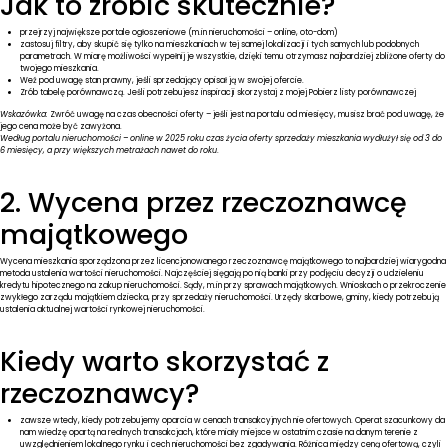
Jak to zrobić skutecznie?
przejrzyj największe portale ogłoszeniowe (m.in nieruchomości – online, oto-dom)
zastosuj filtry, aby skupić się tylko na mieszkaniach w tej samej lokalizacji i tych samych lub podobnych
parametrach. W miarę możliwości wypełnij je wszystkie, dzięki temu otrzymasz najbardziej zbliżone oferty do
twojego mieszkania.
Weź pod uwagę stan prawny, jeśli sprzedający opisał ją w swojej ofercie.
Zrób tabelę porównawczą. Jeśli potrzebujesz inspiracji skorzystaj z mojej
Pobierz
listy porównawczej
Wskazówka:
Zwróć uwagę na czas obecności oferty – jeśli jest na portalu od miesięcy, musisz brać pod uwagę, że
jego cena może być zawyżona.
Według portalu nieruchomości – online w 2025 roku czas życia oferty sprzedaży mieszkania wydłużył się od 3 do
6 miesięcy, a przy większych metrażach nawet do roku
.
2. Wycena przez rzeczoznawcę
majątkowego
Wycena mieszkania sporządzona przez licencjonowanego rzeczoznawcę majątkowego to najbardziej wiarygodna
metoda ustalenia wartości nieruchomości. Najczęściej sięgają po nią banki przy podjęciu decyzji o udzieleniu
kredytu hipotecznego na zakup nieruchomości. Sądy, m.in przy sprawach majątkowych. Wnioskach o przekroczenie
zwykłego zarządu majątkiem dziecka, przy sprzedaży nieruchomości. Urzędy skarbowe, gminy, kiedy potrzebują
ustalenia aktualnej wartości rynkowej nieruchomości.
Kiedy warto skorzystać z
rzeczoznawcy?
zawsze wtedy, kiedy potrzebujemy oparcia w cenach transakcyjnych nie ofertowych. Operat szacunkowy da
nam wiedzę opartą na realnych transakcjach, które miały miejsce w ostatnim czasie na danym terenie z
uwzględnieniem lokalnego rynku i cech nieruchomości bez zgadywania. Różnica między ceną ofertową, czyli