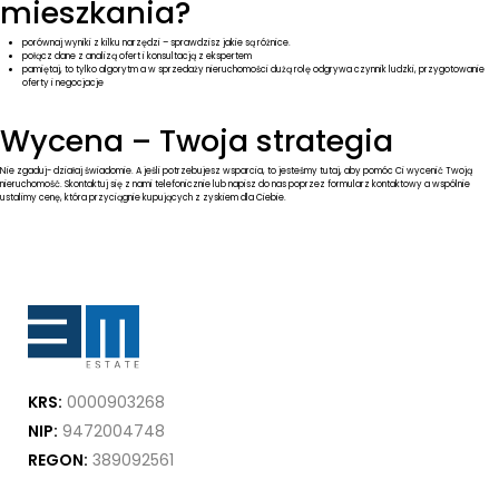
mieszkania?
porównaj wyniki z kilku narzędzi – sprawdzisz jakie są różnice.
połącz dane z analizą ofert i konsultacją z ekspertem
pamiętaj, to tylko algorytm a w sprzedaży nieruchomości dużą rolę odgrywa czynnik ludzki, przygotowanie
oferty i negocjacje
Wycena – Twoja strategia
Nie zgaduj- działaj świadomie. A jeśli potrzebujesz wsparcia, to jesteśmy tutaj, aby pomóc Ci wycenić Twoją
nieruchomość. Skontaktuj się z nami telefonicznie lub napisz do nas poprzez
formularz kontaktowy
a wspólnie
ustalimy cenę, która przyciągnie kupujących z zyskiem dla Ciebie.
KRS:
0000903268
NIP:
9472004748
REGON:
389092561