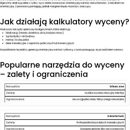
Algorytmy analizują dane z rynku i są w stanie oszacować orientacyjną wartość nieruchomości. Z naciskiem na
orientacyjną. Z pewnością pomagają, jednak margines błędu może być znaczący.
Jak działają kalkulatory wyceny?
Większość narzędzi opiera się na algorytmach, które analizują:
lokalizację (miasto, dzielnica, ulica, kod pocztowy)
typ budynku i rok budowy
metraż i liczbę pokoi
dane transakcyjne z rejestrów publicznych lub komercyjnych
Na podstawie tej analizy generują orientacyjną wartość rynkową, często posługując się przedziałem cenowy.
Popularne narzędzia do wyceny
– zalety i ograniczenia
Urban.one
Szybka wycena, intuicyjny interfejs
nie uwzględnia stanu faktycznego mieszkania
Cenatorium
Profesjonalna baza danych transakcyjnych
Dostępna głównie dla rzeczoznawców