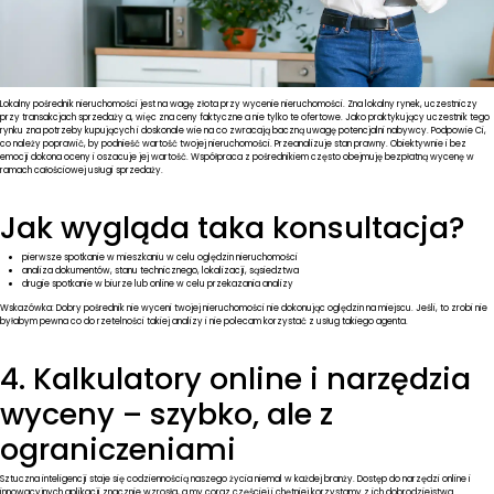
Lokalny pośrednik nieruchomości jest na wagę złota przy wycenie nieruchomości. Zna lokalny rynek, uczestniczy
przy transakcjach sprzedaży a, więc zna ceny faktyczne a nie tylko te ofertowe. Jako praktykujący uczestnik tego
rynku zna potrzeby kupujących i doskonale wie na co zwracają baczną uwagę potencjalni nabywcy. Podpowie Ci,
co należy poprawić, by podnieść wartość twojej nieruchomości. Przeanalizuje stan prawny. Obiektywnie i bez
emocji dokona oceny i oszacuje jej wartość. Współpraca z pośrednikiem często obejmuję bezpłatną wycenę w
ramach całościowej usługi sprzedaży.
Jak wygląda taka konsultacja?
pierwsze spotkanie w mieszkaniu w celu oględzin nieruchomości
analiza dokumentów, stanu technicznego, lokalizacji, sąsiedztwa
drugie spotkanie w biurze lub online w celu przekazania analizy
Wskazówka: Dobry pośrednik nie wyceni twojej nieruchomości nie dokonując oględzin na miejscu. Jeśli, to zrobi nie
byłabym pewna co do rzetelności takiej analizy i nie polecam korzystać z usług takiego agenta.
4. Kalkulatory online i narzędzia
wyceny – szybko, ale z
ograniczeniami
Sztuczna inteligencji staje się codziennością naszego życia niemal w każdej branży. Dostęp do narzędzi online i
innowacyjnych aplikacji znacznie wzrosła, a my coraz częściej i chętniej korzystamy z ich dobrodziejstwa.