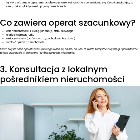
tą, którą widzimy w ogłoszeniu, bardzo często nie jest tożsama z ceną ostateczną. Cena transakcyjna, to
cena, za którą faktycznie kupujemy nieruchomość.
Co zawiera operat szacunkowy?
opis nieruchomości z uwzględnienie jej stanu prawnego
analizę lokalnego rynku
metodę wyceny (porównawcza, dochodowa, kosztowa)
wartość rynkową nieruchomości
Koszt:
zwykle cena operatu szacunkowego waha się od 500 do 1000 zł. Warto korzystać z tej usługi i potraktować
to jako inwestycje w skuteczną i szybką sprzedaż mieszkania.
3. Konsultacja z lokalnym
pośrednikiem nieruchomości