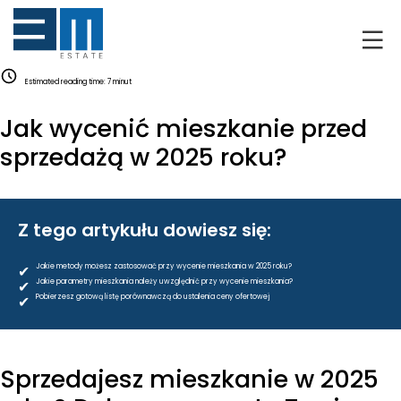
O NAS
Estimated reading time:
7
minut
KLIENCI
Jak wycenić mieszkanie przed
GRUNTY
sprzedażą w 2025 roku?
RYNEK DEWELOPERSKI
Z tego artykułu dowiesz się:
NIERUCHOMOŚCI
✔
Jakie metody możesz zastosować przy wycenie mieszkania w 2025 roku?
✔
Jakie parametry mieszkania należy uwzględnić przy wycenie mieszkania?
DRON
✔
Pobierzesz gotową listę porównawczą do ustalenia ceny ofertowej
KREDYTOWANIE
Sprzedajesz mieszkanie w 2025
BLOG