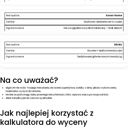
Sonar Home
Możliwość śledzenia cen w czasie
Nie uwzględnia wszystkich lokalizacji — brak danych
Obido
Wycena + analiza inwestycyjna
Dedykowana głównie nowym inwestycją
Na co uważać?
algorytm nie widzi Twojego mieszkania, nie ocenia sąsiedztwa, widoku z okna, jakości wykończenia,
materiałów użytych do remontu.
nie bierze pod uwagę stanu prawnego nieruchomości, który wpływa znacząco na jej wartość
dane transakcyjne nie zawsze są aktualne
Jak najlepiej korzystać z
kalkulatora do wyceny