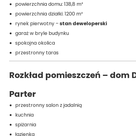
powierzchnia domu: 138,8 m²
powierzchnia działki: 1200 m²
rynek pierwotny –
stan deweloperski
garaż w bryle budynku
spokojna okolica
przestronny taras
Rozkład pomieszczeń – dom D
Parter
przestronny salon z jadalnią
kuchnia
spiżarnia
łazienka