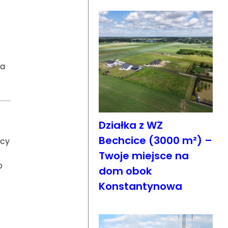
na
Działka z WZ
Bechcice (3000 m²) –
icy
Twoje miejsce na
b
dom obok
Konstantynowa