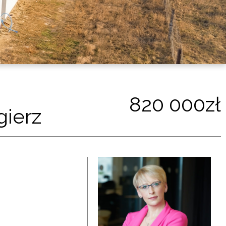
820 000zł
gierz