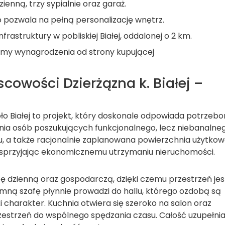
enną, trzy sypialnie oraz garaż.
 pozwala na pełną personalizację wnętrz.
rastruktury w pobliskiej Białej, oddalonej o 2 km.
ramy wynagrodzenia od strony kupującej
owości Dzierżązna k. Białej –
o Białej to projekt, który doskonale odpowiada potrzeb
ania osób poszukujących funkcjonalnego, lecz niebanalne
u, a także racjonalnie zaplanowana powierzchnia użytkow
 sprzyjając ekonomicznemu utrzymaniu nieruchomości.
ę dzienną oraz gospodarczą, dzięki czemu przestrzeń jes
mną szafę płynnie prowadzi do hallu, którego ozdobą są
 charakter. Kuchnia otwiera się szeroko na salon oraz
 przestrzeń do wspólnego spędzania czasu. Całość uzupełni