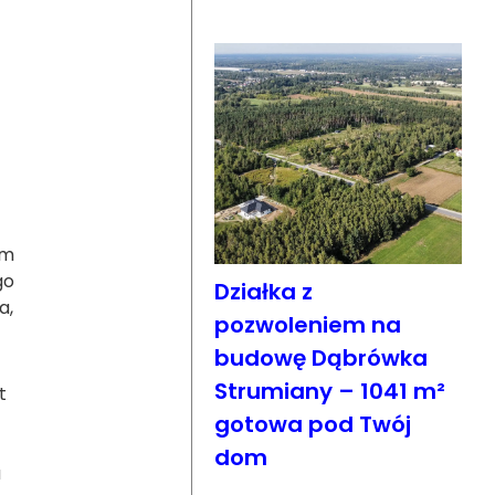
om
go
Działka z
a,
pozwoleniem na
budowę Dąbrówka
Strumiany – 1041 m²
t
gotowa pod Twój
dom
a