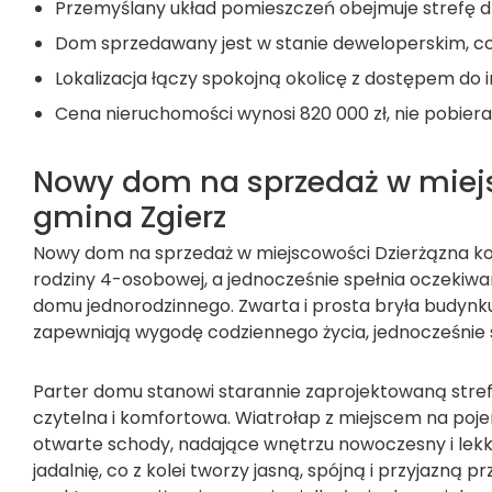
Przemyślany układ pomieszczeń obejmuje strefę dzi
Dom sprzedawany jest w stanie deweloperskim, co
Lokalizacja łączy spokojną okolicę z dostępem do inf
Cena nieruchomości wynosi 820 000 zł, nie pobie
Nowy dom na sprzedaż w miejsc
gmina Zgierz
Nowy dom na sprzedaż w miejscowości Dzierżązna koł
rodziny 4-osobowej, a jednocześnie spełnia oczekiw
domu jednorodzinnego. Zwarta i prosta bryła budynk
zapewniają wygodę codziennego życia, jednocześnie
Parter domu stanowi starannie zaprojektowaną stref
czytelna i komfortowa. Wiatrołap z miejscem na poje
otwarte schody, nadające wnętrzu nowoczesny i lekki
jadalnię, co z kolei tworzy jasną, spójną i przyjazną