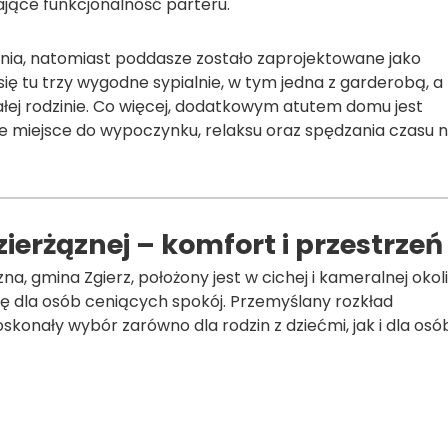
zające funkcjonalność parteru.
wnia, natomiast poddasze zostało zaprojektowane jako
ę tu trzy wygodne sypialnie, w tym jedna z garderobą, a
łej rodzinie. Co więcej, dodatkowym atutem domu jest
e miejsce do wypoczynku, relaksu oraz spędzania czasu 
erżąznej – komfort i przestrzeń
, gmina Zgierz, położony jest w cichej i kameralnej okol
ę dla osób ceniących spokój. Przemyślany rozkład
oskonały wybór zarówno dla rodzin z dziećmi, jak i dla osó