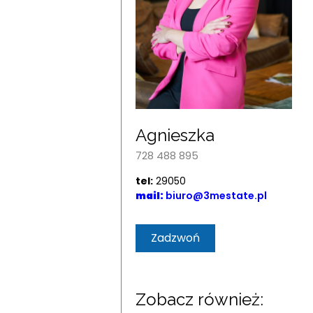
Agnieszka
728 488 895
tel:
29050
mail:
biuro@3mestate.pl
Zadzwoń
Zobacz również: