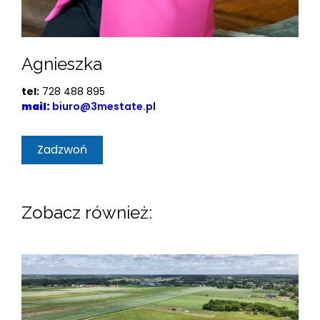
Agnieszka
tel:
728 488 895
mail:
biuro@3mestate.pl
Zadzwoń
Zobacz również: