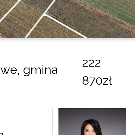
222
owe, gmina
870zł
a