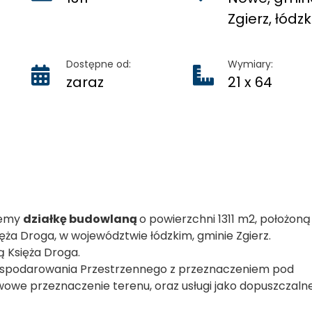
Zgierz, łódzk
Dostępne od:
Wymiary:
zaraz
21 x 64
ujemy
działkę budowlaną
o powierzchni 1311 m2, położoną
ęża Droga, w województwie łódzkim, gminie Zgierz.
cą Księża Droga.
ospodarowania Przestrzennego z przeznaczeniem pod
owe przeznaczenie terenu, oraz usługi jako dopuszczaln