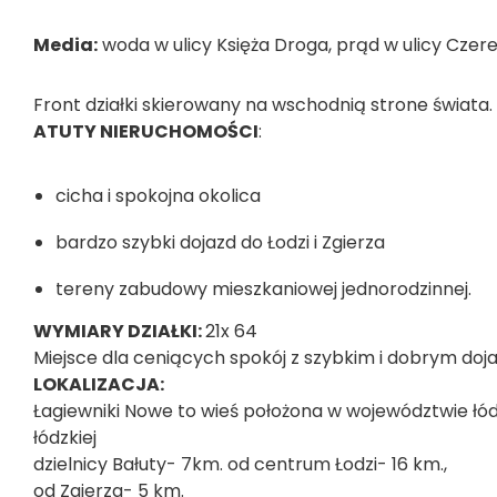
Media:
woda w ulicy Księża Droga, prąd w ulicy Czere
Front działki skierowany na wschodnią strone świata.
ATUTY NIERUCHOMOŚCI
:
cicha i spokojna okolica
bardzo szybki dojazd do Łodzi i Zgierza
tereny zabudowy mieszkaniowej jednorodzinnej.
WYMIARY DZIAŁKI:
21x 64
Miejsce dla ceniących spokój z szybkim i dobrym doja
LOKALIZACJA:
Łagiewniki Nowe to wieś położona w województwie łódz
łódzkiej
dzielnicy Bałuty- 7km. od centrum Łodzi- 16 km.,
od Zgierza- 5 km.