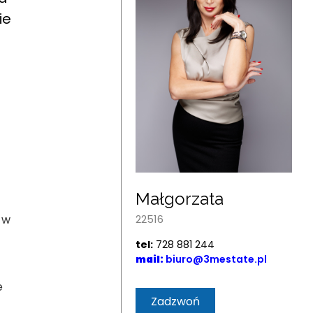
ie
Małgorzata
22516
 w
tel:
728 881 244
mail:
biuro@3mestate.pl
e
Zadzwoń