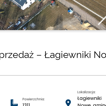
sprzedaż – Łagiewniki N
Lokalizacja:
Łagiewniki
Powierzchnia:
1311
Nowe, gmin