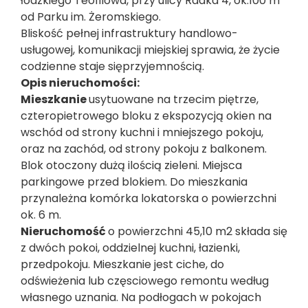
łódzkiego Teofilowa, przy ulicy Radka 4, ok.100 m
od Parku im. Żeromskiego.
Bliskość pełnej infrastruktury handlowo-
usługowej, komunikacji miejskiej sprawia, że życie
codzienne staje sięprzyjemnością.
Opis nieruchomości:
Mieszkanie
usytuowane na trzecim piętrze,
czteropietrowego bloku z ekspozycją okien na
wschód od strony kuchni i mniejszego pokoju,
oraz na zachód, od strony pokoju z balkonem.
Blok otoczony dużą ilością zieleni. Miejsca
parkingowe przed blokiem. Do mieszkania
przynależna komórka lokatorska o powierzchni
ok. 6 m.
Nieruchomość
o powierzchni 45,10 m2 składa się
z dwóch pokoi, oddzielnej kuchni, łazienki,
przedpokoju. Mieszkanie jest ciche, do
odświeżenia lub częsciowego remontu według
własnego uznania. Na podłogach w pokojach