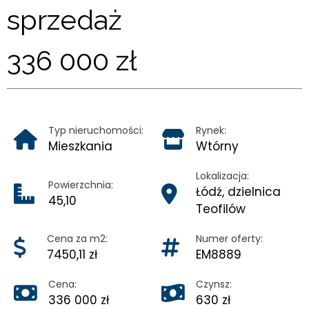
KONTAKT
sprzedaż
336 000 zł
Typ nieruchomości:
Rynek:
Mieszkania
Wtórny
Lokalizacja:
Powierzchnia:
Łódź, dzielnica
45,10
Teofilów
Cena za m2:
Numer oferty:
7450,11 zł
EM8889
Cena:
Czynsz:
336 000 zł
630 zł