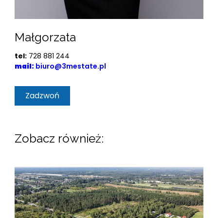
Małgorzata
tel:
728 881 244
mail:
biuro@3mestate.pl
Zadzwoń
Zobacz również: