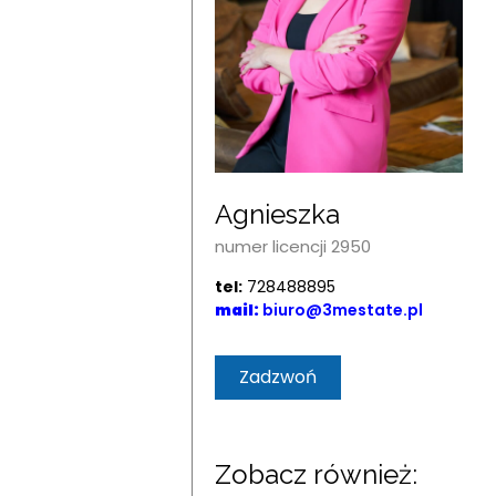
Agnieszka
numer licencji 2950
tel:
728488895
mail:
biuro@3mestate.pl
Zadzwoń
Zobacz również: