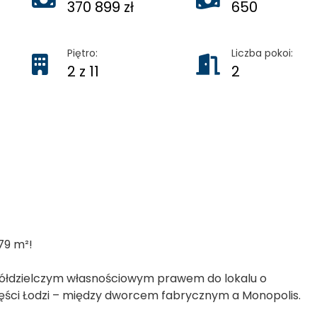
370 899 zł
650
Piętro:
Liczba pokoi:
2 z 11
2
79 m²!
półdzielczym własnościowym prawem do lokalu o
zęści Łodzi – między dworcem fabrycznym a Monopolis.