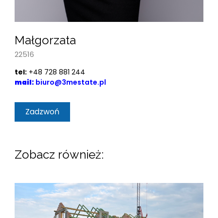
Małgorzata
22516
tel:
+48 728 881 244
mail:
biuro@3mestate.pl
Zadzwoń
Zobacz również: