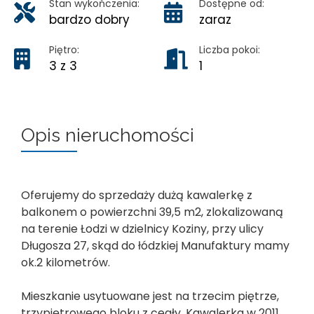
Stan wykończenia:
Dostępne od:
bardzo dobry
zaraz
Piętro:
Liczba pokoi:
3 z 3
1
Opis nieruchomości
Oferujemy do sprzedaży dużą kawalerkę z
balkonem o powierzchni 39,5 m2, zlokalizowaną
na terenie Łodzi w dzielnicy Koziny, przy ulicy
Długosza 27, skąd do łódzkiej Manufaktury mamy
ok.2 kilometrów.
Mieszkanie usytuowane jest na trzecim piętrze,
trzypiętrowego bloku z cegły. Kawalerka w 2011