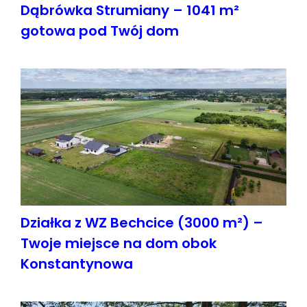
Dąbrówka Strumiany – 1041 m²
gotowa pod Twój dom
Działka z WZ Bechcice (3000 m²) –
Twoje miejsce na dom obok
Konstantynowa