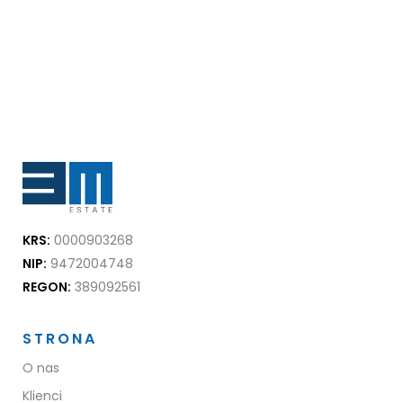
KRS:
0000903268
NIP:
9472004748
REGON:
389092561
STRONA
O nas
Klienci