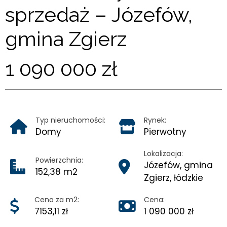
KONTAKT
sprzedaż – Józefów,
gmina Zgierz
1 090 000 zł
Typ nieruchomości:
Rynek:
Domy
Pierwotny
Lokalizacja:
Powierzchnia:
Józefów, gmina
152,38 m2
Zgierz, łódzkie
Cena za m2:
Cena:
7153,11 zł
1 090 000 zł