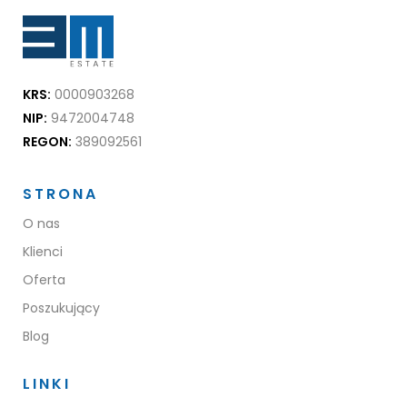
KRS:
0000903268
NIP:
9472004748
REGON:
389092561
STRONA
O nas
Klienci
Oferta
Poszukujący
Blog
LINKI