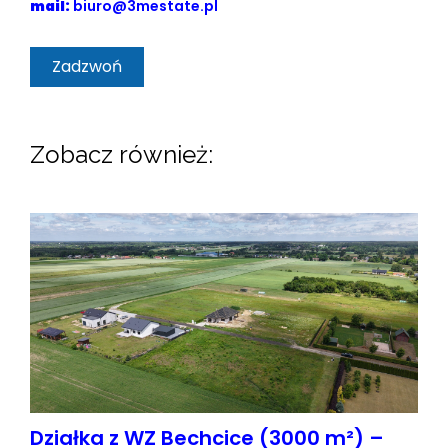
mail:
biuro@3mestate.pl
Zadzwoń
Zobacz również:
Działka z WZ Bechcice (3000 m²) –