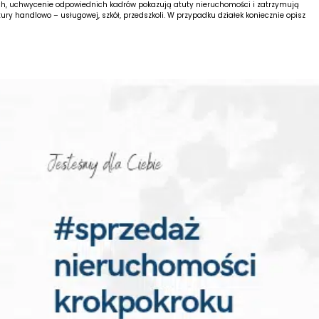
iach, uchwycenie odpowiednich kadrów pokazują atuty nieruchomości i zatrzymują
ktury handlowo – usługowej, szkół, przedszkoli. W przypadku działek koniecznie opisz