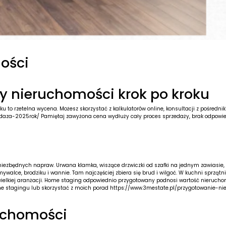
ości
y nieruchomości krok po kroku
 to rzetelna wycena. Możesz skorzystać z kalkulatorów online, konsultacji z pośredn
edaza-2025rok/
Pamiętaj zawyżona cena wydłuży cały proces sprzedaży, brak odpowied
j niezbędnych napraw. Urwana klamka, wiszące drzwiczki od szafki na jednym zawiasie,
mywalce, brodziku i wannie. Tam najczęściej zbiera się brud i wilgoć. W kuchni sprzątn
ewielkiej aranżacji. Home staging odpowiednio przygotowany podnosi wartość nieruch
ome stagingu lub skorzystać z moich porad
https://www.3mestate.pl/przygotowanie-ni
ruchomości