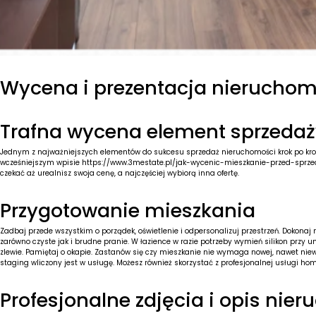
Wycena i prezentacja nieruchom
Trafna wycena element sprzedaż
Jednym z najważniejszych elementów do sukcesu sprzedaż nieruchomości krok po kroku
wcześniejszym wpisie
https://www.3mestate.pl/jak-wycenic-mieszkanie-przed-sprz
czekać aż urealnisz swoja cenę, a najczęściej wybiorą inna ofertę.
Przygotowanie mieszkania
Zadbaj przede wszystkim o porządek, oświetlenie i odpersonalizuj przestrzeń. Dokona
zarówno czyste jak i brudne pranie. W łazience w razie potrzeby wymień silikon przy u
zlewie. Pamiętaj o okapie. Zastanów się czy mieszkanie nie wymaga nowej, nawet ni
staging wliczony jest w usługę. Możesz również skorzystać z profesjonalnej usługi h
Profesjonalne zdjęcia i opis nie