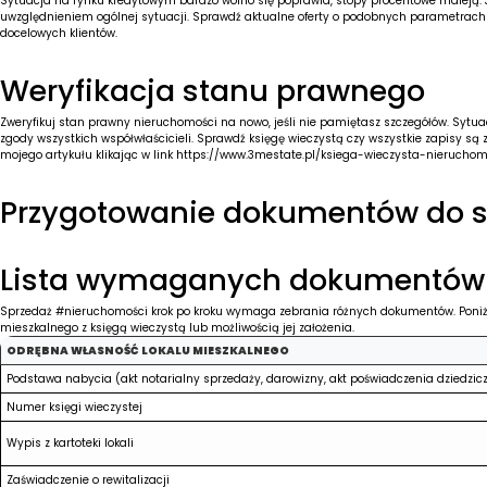
Sytuacja na rynku kredytowym bardzo wolno się poprawia, stopy procentowe maleją. 
uwzględnieniem ogólnej sytuacji. Sprawdź aktualne oferty o podobnych parametrach w
docelowych klientów.
Weryfikacja stanu prawnego
Zweryfikuj stan prawny nieruchomości na nowo, jeśli nie pamiętasz szczegółów. Sytua
zgody wszystkich współwłaścicieli. Sprawdź księgę wieczystą czy wszystkie zapisy są z
mojego artykułu klikając w link
https://www.3mestate.pl/ksiega-wieczysta-nieruchom
Przygotowanie dokumentów do s
Lista wymaganych dokumentów
Sprzedaż #nieruchomości krok po kroku wymaga zebrania różnych dokumentów. Poniże
mieszkalnego z księgą wieczystą lub możliwością jej założenia.
ODRĘBNA WŁASNOŚĆ LOKALU MIESZKALNEGO
Podstawa nabycia (akt notarialny sprzedaży, darowizny, akt poświadczenia dziedzi
Numer księgi wieczystej
Wypis z kartoteki lokali
Zaświadczenie o rewitalizacji