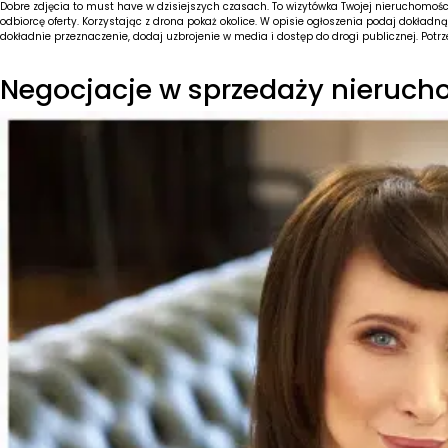
Dobre zdjęcia to must have w dzisiejszych czasach. To wizytówka Twojej nieruchomoś
odbiorcę oferty. Korzystając z drona pokaż okolice. W opisie ogłoszenia podaj dokładną 
dokładnie przeznaczenie, dodaj uzbrojenie w media i dostęp do drogi publicznej. Pot
Negocjacje w sprzedaży nieruch