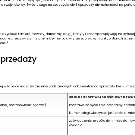
Jednak nadal nie wpłynęło, to znacząco na zdolność kredytową wielu osób zaintereso
 swojej okolicy. Zwróć uwagę na czas życia ofert sprzedaży nieruchomości na portala
cje życiowe (śmierć, rozwody, darowizny, długi, kredyty) znacząco wpływają na sytuac
godne z rzeczywistym stanem. Czy nie pojawiły się zapisy, wzmianki, o których istnieni
osci/
przedaży
j w tabelce masz zestawienie podstawowych dokumentów do sprzedaży lokalu mieszka
SPÓŁDZIELCZE WŁASNOŚCIOWE PRAWO
czenia, postanowienie sądowe)
Podstawa nabycia (akt notarialny sprzeda
Numer księgi wieczystej, jeśli została zał
zaświadczenie ze spółdzielni mieszkaniow
wydania