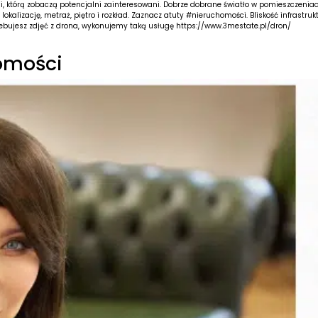
ci, którą zobaczą potencjalni zainteresowani. Dobrze dobrane światło w pomieszczen
lokalizację, metraż, piętro i rozkład. Zaznacz atuty #nieruchomości. Bliskość infrastru
rzebujesz zdjęć z drona, wykonujemy taką usługę
https://www.3mestate.pl/dron/
omości