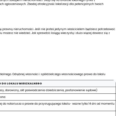
wanych zakupem nieruchomości. Skup się na analizie lokalnego rynku z
ch ogłoszeniowych. Zbadaj atrakcyjność lokalizacji dla potencjalnych twoich
ję prawną nieruchomości. Jeśli nie jesteś jedynym właścicielem będziesz potrzebować
u możesz nie wiedzieć. Jak sprawdzić księgę wieczystą i dużo więcej dowiesz się z
lnego. Odrębnej własności i spółdzielczego własnościowego prawa do lokalu
 DO LOKALU MIESZKALNEGO
ży, darowizny, akt poświadczenia dziedziczenia, postanowienie sądowe)
ożona
ej do notariusza o prawie do przysługującego lokalu- ważne tylko 14 dni od momentu