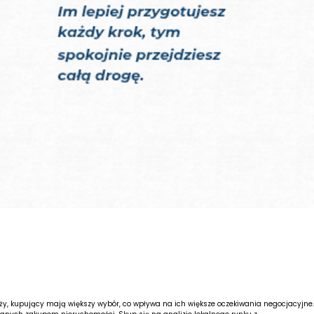
, kupujący mają większy wybór, co wpływa na ich większe oczekiwania negocjacyjne.