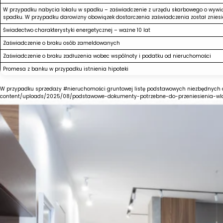
W przypadku nabycia lokalu w spadku – zaświadczenie z urzędu skarbowego o wywi
spadku. W przypadku darowizny obowiązek dostarczenia zaświadczenia został zniesi
Świadectwo charakterystyki energetycznej – ważne 10 lat
Zaświadczenie o braku osób zameldowanych
Zaświadczenie o braku zadłużenia wobec wspólnoty i podatku od nieruchomości
Promesa z banku w przypadku istnienia hipoteki
W przypadku sprzedaży #nieruchomości gruntowej listę podstawowych niezbędnych dok
content/uploads/2025/08/podstawowe-dokumenty-potrzebne-do-przeniesienia-wlas