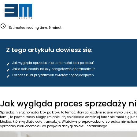
Estimated reading time:
9
minut
Z tego artykułu dowiesz się:
✔
Jak wygląda sprzedaż nieruchomości krok po kroku?
✔
Jakie dokumenty należy przygotować do transakcji?
✔
Poznasz kilka przydatnych zwrotów negocjacyjnych
Jak wygląda proces sprzedaży ni
Sprzedaż nieruchomości krok po kroku to temat, który za każdym razem wywołuje dużo py
temu, to pewne rzeczy uległy zmianie i to, co działało wcześniej teraz nie musi się 
błędów, które wydłużą całą transakcję. Właściwie przeprowadzona sprzedaż nieruchom
sprzedaży nieruchomości: od podjęcia decyzji do aktu notarialnego.