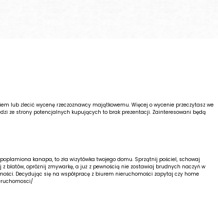
ikiem lub zlecić wycenę rzeczoznawcy majątkowemu. Więcej o wycenie przeczytasz we
zi ze strony potencjalnych kupujących to brak prezentacji. Zainteresowani będą
 poplamiona kanapa, to zła wizytówka twojego domu. Sprzątnij pościel, schowaj
ij z blatów, opróżnij zmywarkę, a już z pewnością nie zostawiaj brudnych naczyń w
omości. Decydując się na współpracę z biurem nieruchomości zapytaj czy home
eruchomosci/