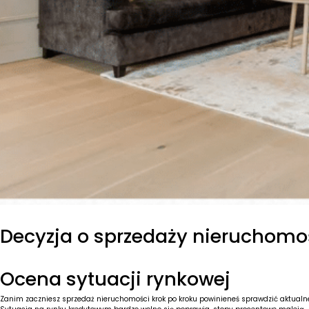
Decyzja o sprzedaży nieruchomo
Ocena sytuacji rynkowej
Zanim zaczniesz sprzedaż nieruchomości krok po kroku powinieneś sprawdzić aktualn