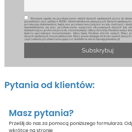
Wyrażam zgodę na przetwarzanie moich danych osobowych przez tę stronę 
prywatności oraz polityce RODO. Administratorem powyższych danych osobowych 
przekazuję dobrowolnie, będą one przetwarzane jedynie w celu realizacji i konty
skontaktowania się oraz przetwarzania wyłącznie otrzymanych danych lub ot
dokładniejsze preferencje co do nieruchomości, którą chcieliby Państwo nabyć lu
będzie sprzedawca nieruchomości, którą będą Państwo chcieli nabyć). Masz pr
danych osobowych innym odbiorcom. Masz prawo dostępu do treści swoich danych i 
zaprzestania przetwarzania poprzez kontakt na adres biuro@3mestate.pl
Pytania od klientów:
Masz pytania?
Prześlij do nas za pomocą poniższego formularza. Od
wkrótce na stronie