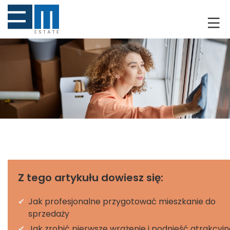
O NAS
KLIENCI
GRUNTY
RYNEK DEWELOPERSKI
NIERUCHOMOŚCI
DRON
Z tego artykułu dowiesz się:
KREDYTOWANIE
✔
Jak profesjonalne przygotować mieszkanie do
sprzedaży
BLOG
✔
Jak zrobić pierwsze wrażenie i podnieść atrakcyj