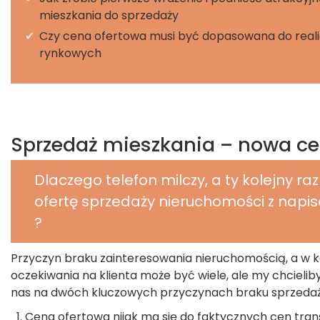
KONTAKT
mieszkania do sprzedaży
✔
Czy cena ofertowa musi być dopasowana do real
rynkowych
Sprzedaż mieszkania – nowa c
Dlaczego telefon milczy, a ty kolejny ra
ofertę sprzedaży nieruchomości z na
?
Przyczyn braku zainteresowania nieruchomością, a w k
oczekiwania na klienta może być wiele, ale my chcielib
nas na dwóch kluczowych przyczynach braku sprzedaż
Cena ofertowa nijak ma się do faktycznych cen tra