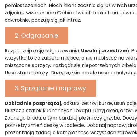
pomieszczeniach. Niech klient zacznie się już w nich ur
zdjęcia z wizerunkiem Ciebie i twoich bliskich na pewno 
odwrotnie, poczuję się jak intruz.
2. Odgracanie
Rozpocznij akcję odgruzowania.
Uwolnij przestrzeń
. P
wszystko to co zabiera miejsce, a nie musi stać na wie
zniszczone sprzęty. Pozbądź się niepotrzebnych bibe
Usuń stare obrazy. Duże, ciężkie meble usuń z małych 
3. Sprzątanie i naprawy
Dokładnie posprzątaj
, odkurz, zetrzyj kurze, usuń p
tłuszcz z szafek kuchennych i okapu. Umyj okna, drzwi, wy
Żadnego brudu, a tym bardziej pleśni czy grzyba. Doczyś
potrzeby zmień deskę w toalecie. Dokonaj napraw, dro
prezentacją zadbaj o kompletność wszystkich żarówe