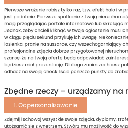
Pierwsze wrażenie robisz tylko raz, tzw. efekt halo i w
jest podobnie. Pierwsze spotkanie z twoją nieruchomoś
mają przeglądając portale internetowe lub skrolując 
Jednak, żeby chcieli kliknąć w twoje ogłoszenie musi ic
w ciągu pięciu sekund przykuję ich uwagę. Niekonieczni
łazienka, pranie na suszarce, czy wszechogarniający c
profesjonalne zdjęcia dobrze przygotowanej nieruchomo
szansę, że na twoją ofertę będą odpowiadać zaintereso
będziesz miał prezentację. Dlatego zanim zechcesz po
odhacz na swojej check liście poniższe punkty do zrobie
Zbędne rzeczy – urządzamy na
1. Odpersonalizowanie
Zdejmij i schowaj wszystkie swoje zdjęcia, dyplomy, trof
utożsamić się z wnętrzem. Stwórz mu możliwość do wizua