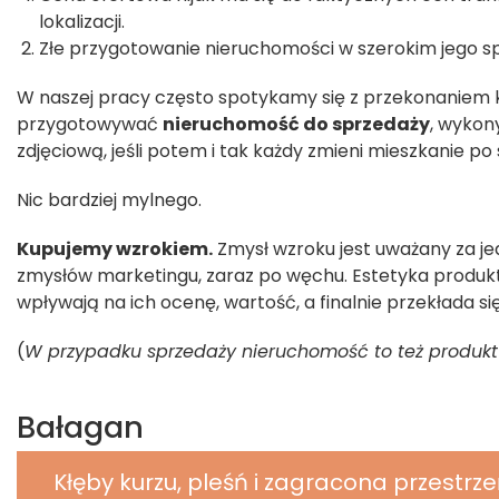
lokalizacji.
Złe przygotowanie nieruchomości w szerokim jego s
W naszej pracy często spotykamy się z przekonaniem k
przygotowywać
nieruchomość do sprzedaży
, wykon
zdjęciową, jeśli potem i tak każdy zmieni mieszkanie po
Nic bardziej mylnego.
Kupujemy wzrokiem.
Zmysł wzroku jest uważany za je
zmysłów marketingu, zaraz po węchu. Estetyka produkt
wpływają na ich ocenę, wartość, a finalnie przekłada s
(
W przypadku sprzedaży nieruchomość to też produkt 
Bałagan
Kłęby kurzu, pleśń i zagracona przestrz