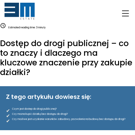
O NAS
Estimated reading time:
3
minuty
KLIENCI
Dostęp do drogi publicznej – co
GRUNTY
to znaczy i dlaczego ma
kluczowe znaczenie przy zakupie
RYNEK DEWELOPERSKI
działki?
NIERUCHOMOŚCI
Z tego artykułu dowiesz się:
DRON
✔
Czym jest dostep do drogi publicznej?
KREDYTOWANIE
✔
Czy można kupić działkę bez dostępu do drogi?
✔
Czy możliwe jest uzyskanie warunków zabudowy, pozwolenia na budowę bez dostępu do drogi?
BLOG