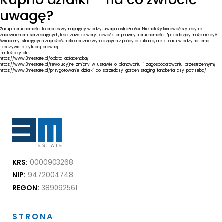
uwagę?
Zakup nieruchomości to proces wymagający wiedzy, uwagi i ostrożności. Nie należy kierować się jedynie
zapewnieniami sprzedających, lecz zawsze weryfikować stan prawny nieruchomości. Sprzedający może nie być
świadomy istniejących zagrożeń, niekoniecznie wynikających z próby oszukania, ale z braku wiedzy na temat
rzeczywistej sytuacji prawnej.
Inni też czytali:
https://www.3mestate.pl/oplata-adiacencka/
https://www.3mestate.pl/rewolucyjne-zmiany-w-ustawie-o-planowaniu-i-zagospodarowaniu-przestrzennym/
https://www.3mestate.pl/przygotowanie-dzialki-do-sprzedazy-garden-staging-fanaberia-czy-potrzeba/
KRS:
0000903268
NIP:
9472004748
REGON:
389092561
STRONA