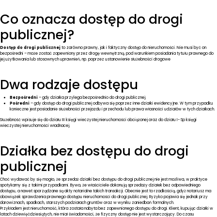
KONTAKT
Co oznacza dostęp do drogi
publicznej?
Dostęp do drogi publicznej
to zarówno prawny, jak i faktyczny dostęp do nieruchomości. Nie musi być on
bezpośredni – może zostać zapewniony przez drogę wewnętrzną, pod warunkiem posiadania tytułu prawnego do
jej użytkowania lub stosownych uprawnień, np. poprzez ustanowienie służebności drogowe
Dwa rodzaje dostępu
Bezpośredni
– gdy działka przylega bezpośrednio do drogi publicznej.
Pośredni
– gdy dostęp do drogi publicznej odbywa się poprzez inne działki ewidencyjne. W tym przypadku
konieczne jest posiadanie służebności przejazdu i przechodu lub prawa własności udziałów w tych działkach.
Służebność wpisuje się do działu III księgi wieczystej nieruchomości obciążonej oraz do działu I- Sp księgi
wieczystej nieruchomości władnacej.
Działka bez dostępu do drogi
publicznej
Choć wydawać by się mogło, że sprzedaż działki bez dostępu do drogi publicznej nie jest możliwa, w praktyce
spotykamy się z takimi przypadkami. Bywa, że właściciele dokonują sprzedaży działek bez odpowiedniego
dostępu, a nawet sporządzane są akty notarialne takich transakcji. Obecnie jest to rzadkością, gdyż notariusz ma
obowiązek sprawdzenia prawnego dostępu nieruchomości do drogi publicznej. Ryzyko pojawia się jednak przy
darowiznach, spadkach, starszych podziałach gruntów oraz w wyniku zaniedbań formalnych.
Przykładem jest nieruchomość, która została nabyta bez zapewnionego dostępu do drogi. Klient, kupując działki w
latach dziewięćdziesiątych, nie miał świadomości, że fizyczny dostęp nie jest wystarczający. Do czasu