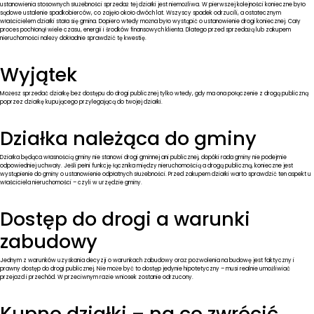
ustanowienia stosownych służebności sprzedaż tej działki jest niemożliwa. W pierwszej kolejności konieczne było
sądowe ustalenie spadkobierców, co zajęło około dwóch lat. Wszyscy spadek odrzucili, a ostatecznym
właścicielem działki stała się gmina. Dopiero wtedy można było wystąpić o ustanowienie drogi koniecznej. Cały
proces pochłonął wiele czasu, energii i środków finansowych klienta. Dlatego przed sprzedażą lub zakupem
nieruchomości należy dokładnie sprawdzić tę kwestię.
Wyjątek
Możesz sprzedać działkę bez dostępu do drogi publicznej tylko wtedy, gdy ma ona połączenie z drogą publiczną
poprzez działkę kupującego przylegającą do twojej działki.
Działka należąca do gminy
Działka będąca własnością gminy nie stanowi drogi gminnej ani publicznej, dopóki rada gminy nie podejmie
odpowiedniej uchwały. Jeśli pełni funkcję łącznika między nieruchomością a drogą publiczną, konieczne jest
wystąpienie do gminy o ustanowienie odpłatnych służebności. Przed zakupem działki warto sprawdzić ten aspekt u
właściciela nieruchomości – czyli w urzędzie gminy.
Dostęp do drogi a warunki
zabudowy
Jednym z warunków uzyskania decyzji o warunkach zabudowy oraz pozwolenia na budowę jest faktyczny i
prawny dostęp do drogi publicznej. Nie może być to dostęp jedynie hipotetyczny – musi realnie umożliwiać
przejazd i przechód. W przeciwnym razie wniosek zostanie odrzucony.
Kupno działki – na co zwrócić