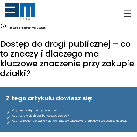
O NAS
Estimated reading time:
3
minuty
KLIENCI
Dostęp do drogi publicznej – co
GRUNTY
to znaczy i dlaczego ma
kluczowe znaczenie przy zakupie
RYNEK DEWELOPERSKI
działki?
NIERUCHOMOŚCI
Z tego artykułu dowiesz się:
DRON
✔
Czym jest dostep do drogi publicznej?
KREDYTOWANIE
✔
Czy można kupić działkę bez dostępu do drogi?
✔
Czy możliwe jest uzyskanie warunków zabudowy, pozwolenia na budowę bez dostępu do drogi?
BLOG