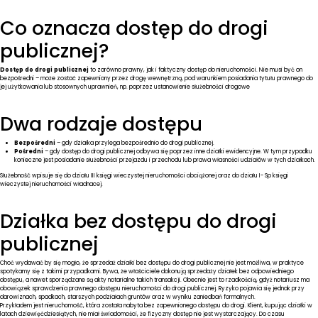
KONTAKT
Co oznacza dostęp do drogi
publicznej?
Dostęp do drogi publicznej
to zarówno prawny, jak i faktyczny dostęp do nieruchomości. Nie musi być on
bezpośredni – może zostać zapewniony przez drogę wewnętrzną, pod warunkiem posiadania tytułu prawnego do
jej użytkowania lub stosownych uprawnień, np. poprzez ustanowienie służebności drogowe
Dwa rodzaje dostępu
Bezpośredni
– gdy działka przylega bezpośrednio do drogi publicznej.
Pośredni
– gdy dostęp do drogi publicznej odbywa się poprzez inne działki ewidencyjne. W tym przypadku
konieczne jest posiadanie służebności przejazdu i przechodu lub prawa własności udziałów w tych działkach.
Służebność wpisuje się do działu III księgi wieczystej nieruchomości obciążonej oraz do działu I- Sp księgi
wieczystej nieruchomości władnacej.
Działka bez dostępu do drogi
publicznej
Choć wydawać by się mogło, że sprzedaż działki bez dostępu do drogi publicznej nie jest możliwa, w praktyce
spotykamy się z takimi przypadkami. Bywa, że właściciele dokonują sprzedaży działek bez odpowiedniego
dostępu, a nawet sporządzane są akty notarialne takich transakcji. Obecnie jest to rzadkością, gdyż notariusz ma
obowiązek sprawdzenia prawnego dostępu nieruchomości do drogi publicznej. Ryzyko pojawia się jednak przy
darowiznach, spadkach, starszych podziałach gruntów oraz w wyniku zaniedbań formalnych.
Przykładem jest nieruchomość, która została nabyta bez zapewnionego dostępu do drogi. Klient, kupując działki w
latach dziewięćdziesiątych, nie miał świadomości, że fizyczny dostęp nie jest wystarczający. Do czasu