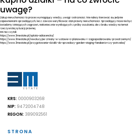
uwagę?
Zakup nieruchomości to proces wymagający wiedzy, uwagi i ostrożności. Nie należy kierować się jedynie
zapewnieniami sprzedających, lecz zawsze weryfikować stan prawny nieruchomości. Sprzedający może nie być
świadomy istniejących zagrożeń, niekoniecznie wynikających z próby oszukania, ale z braku wiedzy na temat
rzeczywistej sytuacji prawnej.
Inni też czytali:
https://www.3mestate.pl/oplata-adiacencka/
https://www.3mestate.pl/rewolucyjne-zmiany-w-ustawie-o-planowaniu-i-zagospodarowaniu-przestrzennym/
https://www.3mestate.pl/przygotowanie-dzialki-do-sprzedazy-garden-staging-fanaberia-czy-potrzeba/
KRS:
0000903268
NIP:
9472004748
REGON:
389092561
STRONA