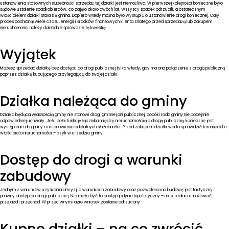
ustanowienia stosownych służebności sprzedaż tej działki jest niemożliwa. W pierwszej kolejności konieczne było
sądowe ustalenie spadkobierców, co zajęło około dwóch lat. Wszyscy spadek odrzucili, a ostatecznym
właścicielem działki stała się gmina. Dopiero wtedy można było wystąpić o ustanowienie drogi koniecznej. Cały
proces pochłonął wiele czasu, energii i środków finansowych klienta. Dlatego przed sprzedażą lub zakupem
nieruchomości należy dokładnie sprawdzić tę kwestię.
Wyjątek
Możesz sprzedać działkę bez dostępu do drogi publicznej tylko wtedy, gdy ma ona połączenie z drogą publiczną
poprzez działkę kupującego przylegającą do twojej działki.
Działka należąca do gminy
Działka będąca własnością gminy nie stanowi drogi gminnej ani publicznej, dopóki rada gminy nie podejmie
odpowiedniej uchwały. Jeśli pełni funkcję łącznika między nieruchomością a drogą publiczną, konieczne jest
wystąpienie do gminy o ustanowienie odpłatnych służebności. Przed zakupem działki warto sprawdzić ten aspekt u
właściciela nieruchomości – czyli w urzędzie gminy.
Dostęp do drogi a warunki
zabudowy
Jednym z warunków uzyskania decyzji o warunkach zabudowy oraz pozwolenia na budowę jest faktyczny i
prawny dostęp do drogi publicznej. Nie może być to dostęp jedynie hipotetyczny – musi realnie umożliwiać
przejazd i przechód. W przeciwnym razie wniosek zostanie odrzucony.
Kupno działki – na co zwrócić