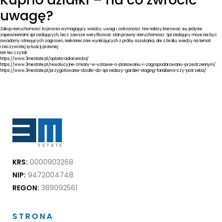
uwagę?
Zakup nieruchomości to proces wymagający wiedzy, uwagi i ostrożności. Nie należy kierować się jedynie
zapewnieniami sprzedających, lecz zawsze weryfikować stan prawny nieruchomości. Sprzedający może nie być
świadomy istniejących zagrożeń, niekoniecznie wynikających z próby oszukania, ale z braku wiedzy na temat
rzeczywistej sytuacji prawnej.
Inni też czytali:
https://www.3mestate.pl/oplata-adiacencka/
https://www.3mestate.pl/rewolucyjne-zmiany-w-ustawie-o-planowaniu-i-zagospodarowaniu-przestrzennym/
https://www.3mestate.pl/przygotowanie-dzialki-do-sprzedazy-garden-staging-fanaberia-czy-potrzeba/
KRS:
0000903268
NIP:
9472004748
REGON:
389092561
STRONA