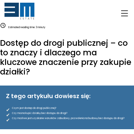
O NAS
Estimated reading time:
3
minuty
KLIENCI
Dostęp do drogi publicznej – co
GRUNTY
to znaczy i dlaczego ma
kluczowe znaczenie przy zakupie
RYNEK DEWELOPERSKI
działki?
NIERUCHOMOŚCI
Z tego artykułu dowiesz się:
DRON
✔
Czym jest dostep do drogi publicznej?
KREDYTOWANIE
✔
Czy można kupić działkę bez dostępu do drogi?
✔
Czy możliwe jest uzyskanie warunków zabudowy, pozwolenia na budowę bez dostępu do drogi?
BLOG