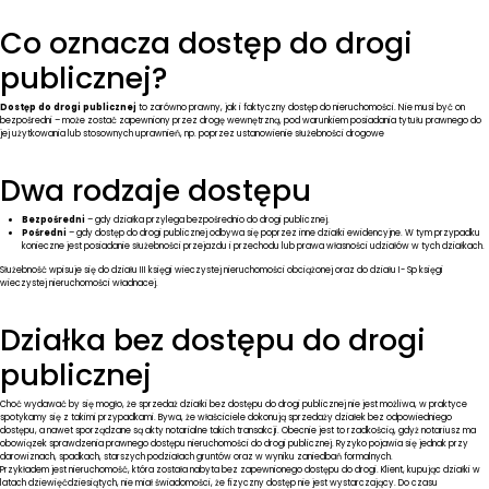
KONTAKT
Co oznacza dostęp do drogi
publicznej?
Dostęp do drogi publicznej
to zarówno prawny, jak i faktyczny dostęp do nieruchomości. Nie musi być on
bezpośredni – może zostać zapewniony przez drogę wewnętrzną, pod warunkiem posiadania tytułu prawnego do
jej użytkowania lub stosownych uprawnień, np. poprzez ustanowienie służebności drogowe
Dwa rodzaje dostępu
Bezpośredni
– gdy działka przylega bezpośrednio do drogi publicznej.
Pośredni
– gdy dostęp do drogi publicznej odbywa się poprzez inne działki ewidencyjne. W tym przypadku
konieczne jest posiadanie służebności przejazdu i przechodu lub prawa własności udziałów w tych działkach.
Służebność wpisuje się do działu III księgi wieczystej nieruchomości obciążonej oraz do działu I- Sp księgi
wieczystej nieruchomości władnacej.
Działka bez dostępu do drogi
publicznej
Choć wydawać by się mogło, że sprzedaż działki bez dostępu do drogi publicznej nie jest możliwa, w praktyce
spotykamy się z takimi przypadkami. Bywa, że właściciele dokonują sprzedaży działek bez odpowiedniego
dostępu, a nawet sporządzane są akty notarialne takich transakcji. Obecnie jest to rzadkością, gdyż notariusz ma
obowiązek sprawdzenia prawnego dostępu nieruchomości do drogi publicznej. Ryzyko pojawia się jednak przy
darowiznach, spadkach, starszych podziałach gruntów oraz w wyniku zaniedbań formalnych.
Przykładem jest nieruchomość, która została nabyta bez zapewnionego dostępu do drogi. Klient, kupując działki w
latach dziewięćdziesiątych, nie miał świadomości, że fizyczny dostęp nie jest wystarczający. Do czasu