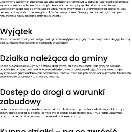
ustanowienia stosownych służebności sprzedaż tej działki jest niemożliwa. W pierwszej kolejności konieczne było
sądowe ustalenie spadkobierców, co zajęło około dwóch lat. Wszyscy spadek odrzucili, a ostatecznym
właścicielem działki stała się gmina. Dopiero wtedy można było wystąpić o ustanowienie drogi koniecznej. Cały
proces pochłonął wiele czasu, energii i środków finansowych klienta. Dlatego przed sprzedażą lub zakupem
nieruchomości należy dokładnie sprawdzić tę kwestię.
Wyjątek
Możesz sprzedać działkę bez dostępu do drogi publicznej tylko wtedy, gdy ma ona połączenie z drogą publiczną
poprzez działkę kupującego przylegającą do twojej działki.
Działka należąca do gminy
Działka będąca własnością gminy nie stanowi drogi gminnej ani publicznej, dopóki rada gminy nie podejmie
odpowiedniej uchwały. Jeśli pełni funkcję łącznika między nieruchomością a drogą publiczną, konieczne jest
wystąpienie do gminy o ustanowienie odpłatnych służebności. Przed zakupem działki warto sprawdzić ten aspekt u
właściciela nieruchomości – czyli w urzędzie gminy.
Dostęp do drogi a warunki
zabudowy
Jednym z warunków uzyskania decyzji o warunkach zabudowy oraz pozwolenia na budowę jest faktyczny i
prawny dostęp do drogi publicznej. Nie może być to dostęp jedynie hipotetyczny – musi realnie umożliwiać
przejazd i przechód. W przeciwnym razie wniosek zostanie odrzucony.
Kupno działki – na co zwrócić