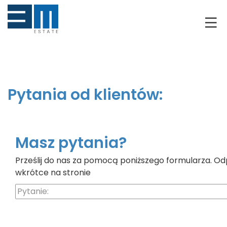
O NAS
KLIENCI
GRUNTY
Pytania od klientów:
RYNEK DEWELOPERSKI
NIERUCHOMOŚCI
Masz pytania?
Prześlij do nas za pomocą poniższego formularza. Od
DRON
wkrótce na stronie
KREDYTOWANIE
BLOG