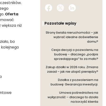
uczestników.
szego
go.
Oferta
ejmować
Pozostałe wpisy
 większa niż
Strony świata nieruchomości – jak
wybrać idealne doświetlenie
ziało, bo
domu?
i kolejnego
Cesja decyzji o pozwoleniu na
budowę – dlaczego „podpis
sprzedającego” to za mało?
Zakup działki w 2026 roku. Zmiana
zasad – jak nie utopić pieniędzy?
a
Działka z pozwoleniem na
budowę: Gwarancja inwestycji.
entowe
Umowa pośrednictwa na
wyłączność – dlaczego to działa
na korzyść klienta