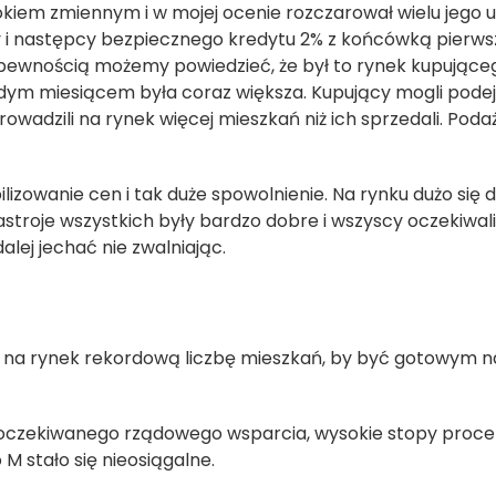
okiem zmiennym i w mojej ocenie rozczarował wielu jego 
 i następcy bezpiecznego kredytu 2% z końcówką pierw
 z pewnością możemy powiedzieć, że był to rynek kupujące
dym miesiącem była coraz większa. Kupujący mogli pod
wadzili na rynek więcej mieszkań niż ich sprzedali. Podaż
lizowanie cen i tak duże spowolnienie. Na rynku dużo się d
astroje wszystkich były bardzo dobre i wszyscy oczekiwal
ej jechać nie zwalniając.
 na rynek rekordową liczbę mieszkań, by być gotowym n
ak oczekiwanego rządowego wsparcia, wysokie stopy proc
M stało się nieosiągalne.