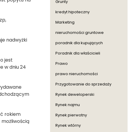
Grunty
kredyt hipoteczny
zp,
Marketing
nieruchomości gruntowe
uje nadwyżki
poradnik dla kupujących
Poradnik dla właścicieli
co jest
Prawo
e w dniu 24
prawo nieruchomości
Przygotowanie do sprzedaży
 wydawane
 odchodzącym
Rynek deweloperski
Rynek najmu
yć rokiem
Rynek pierwotny
z możliwością
Rynek wtórny