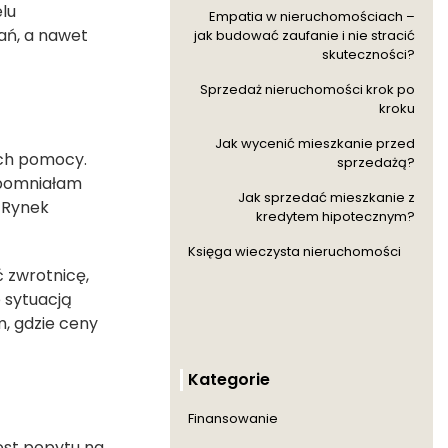
lu
Empatia w nieruchomościach –
ań, a nawet
jak budować zaufanie i nie stracić
skuteczności?
Sprzedaż nieruchomości krok po
kroku
Jak wycenić mieszkanie przed
ych pomocy.
sprzedażą?
wspomniałam
Jak sprzedać mieszkanie z
. Rynek
kredytem hipotecznym?
Księga wieczysta nieruchomości
 zwrotnicę,
 sytuacją
m, gdzie ceny
Kategorie
Finansowanie
ost popytu na