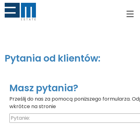
O NAS
KLIENCI
GRUNTY
Pytania od klientów:
RYNEK DEWELOPERSKI
NIERUCHOMOŚCI
Masz pytania?
Prześlij do nas za pomocą poniższego formularza. Od
DRON
wkrótce na stronie
KREDYTOWANIE
BLOG