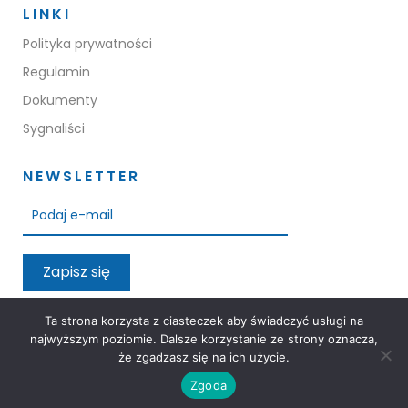
LINKI
Polityka prywatności
Regulamin
Dokumenty
Sygnaliści
NEWSLETTER
Zapisz się
Przeczytałem oraz akceptuję warunki polityki prywatności
Ta strona korzysta z ciasteczek aby świadczyć usługi na
najwyższym poziomie. Dalsze korzystanie ze strony oznacza,
że zgadzasz się na ich użycie.
Zgoda
3M Group © 2026