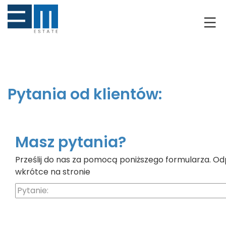
O NAS
KLIENCI
GRUNTY
Pytania od klientów:
RYNEK DEWELOPERSKI
NIERUCHOMOŚCI
Masz pytania?
Prześlij do nas za pomocą poniższego formularza. Od
DRON
wkrótce na stronie
KREDYTOWANIE
BLOG