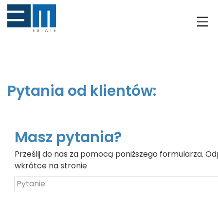
O NAS
KLIENCI
GRUNTY
Pytania od klientów:
RYNEK DEWELOPERSKI
NIERUCHOMOŚCI
Masz pytania?
Prześlij do nas za pomocą poniższego formularza. Od
DRON
wkrótce na stronie
KREDYTOWANIE
BLOG