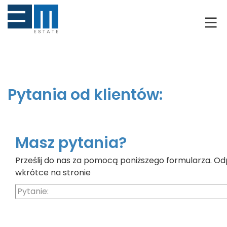
O NAS
KLIENCI
GRUNTY
Pytania od klientów:
RYNEK DEWELOPERSKI
NIERUCHOMOŚCI
Masz pytania?
Prześlij do nas za pomocą poniższego formularza. Od
DRON
wkrótce na stronie
KREDYTOWANIE
BLOG