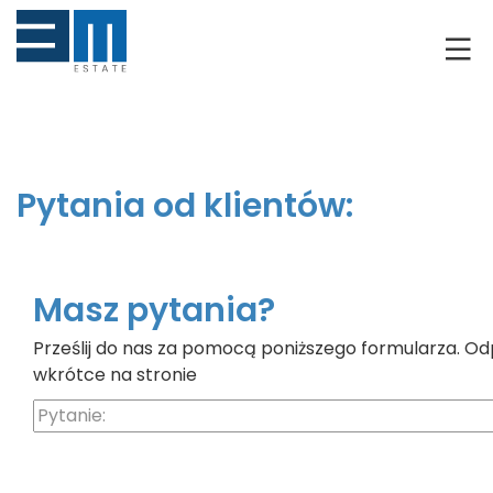
O NAS
KLIENCI
GRUNTY
Pytania od klientów:
RYNEK DEWELOPERSKI
NIERUCHOMOŚCI
Masz pytania?
Prześlij do nas za pomocą poniższego formularza. Od
DRON
wkrótce na stronie
KREDYTOWANIE
BLOG