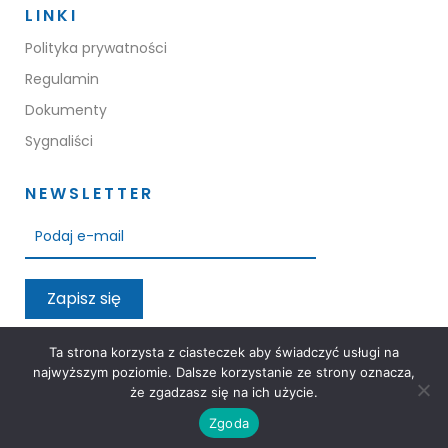
LINKI
Polityka prywatności
Regulamin
Dokumenty
Sygnaliści
NEWSLETTER
Zapisz się
Przeczytałem oraz akceptuję warunki polityki prywatności
Ta strona korzysta z ciasteczek aby świadczyć usługi na
najwyższym poziomie. Dalsze korzystanie ze strony oznacza,
że zgadzasz się na ich użycie.
Zgoda
3M Group © 2026