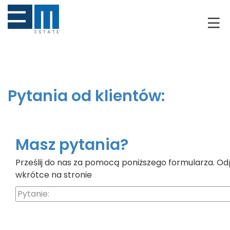
O NAS
KLIENCI
GRUNTY
Pytania od klientów:
RYNEK DEWELOPERSKI
NIERUCHOMOŚCI
Masz pytania?
Prześlij do nas za pomocą poniższego formularza. Od
DRON
wkrótce na stronie
KREDYTOWANIE
BLOG