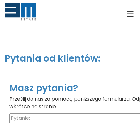
O NAS
KLIENCI
GRUNTY
Pytania od klientów:
RYNEK DEWELOPERSKI
NIERUCHOMOŚCI
Masz pytania?
Prześlij do nas za pomocą poniższego formularza. Od
DRON
wkrótce na stronie
KREDYTOWANIE
BLOG