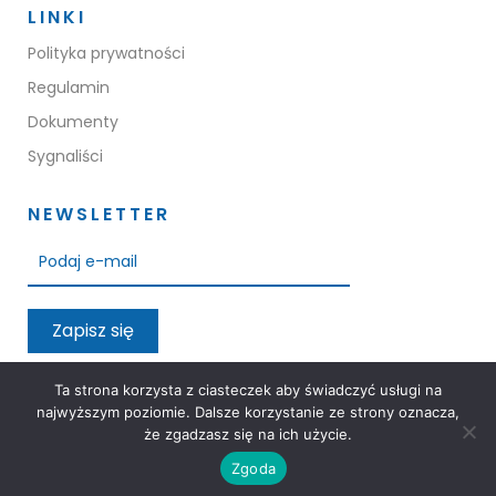
LINKI
Polityka prywatności
Regulamin
Dokumenty
Sygnaliści
NEWSLETTER
Zapisz się
Przeczytałem oraz akceptuję warunki polityki prywatności
Ta strona korzysta z ciasteczek aby świadczyć usługi na
najwyższym poziomie. Dalsze korzystanie ze strony oznacza,
że zgadzasz się na ich użycie.
Zgoda
3M Group © 2026