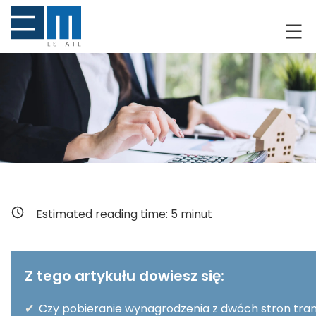
O NAS
KLIENCI
GRUNTY
RYNEK DEWELOPERSKI
NIERUCHOMOŚCI
Estimated reading time:
5
minut
DRON
KREDYTOWANIE
Z tego artykułu dowiesz się:
BLOG
✔
Czy pobieranie wynagrodzenia z dwóch stron tran