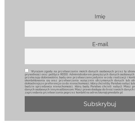
Imię
E-mail
Wyrażam zgodę na przetwarzanie moich danych osobowych przez tę stronę 
prywatności oraz polityce RODO. Administratorem powyższych danych osobowych 
przekazuję dobrowolnie, będą one przetwarzane jedynie w celu realizacji i konty
skontaktowania się oraz przetwarzania wyłącznie otrzymanych danych lub ot
dokładniejsze preferencje co do nieruchomości, którą chcieliby Państwo nabyć lu
będzie sprzedawca nieruchomości, którą będą Państwo chcieli nabyć). Masz pr
danych osobowych innym odbiorcom. Masz prawo dostępu do treści swoich danych i 
zaprzestania przetwarzania poprzez kontakt na adres biuro@3mestate.pl