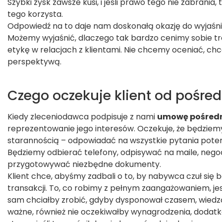
Szybki zysk zawsze kusi, i jeśli prawo tego nie zabrania,
tego korzysta.
Odpowiedź na to daje nam doskonałą okazję do wyjaśnien
Możemy wyjaśnić, dlaczego tak bardzo cenimy sobie t
etykę w relacjach z klientami. Nie chcemy oceniać, chc
perspektywą.
Czego oczekuje klient od pośre
Kiedy zleceniodawca podpisuje z nami
umowę pośred
reprezentowanie jego interesów. Oczekuje, że będziemy
starannością – odpowiadać na wszystkie pytania pot
Będziemy odbierać telefony, odpisywać na maile, nego
przygotowywać niezbędne dokumenty.
Klient chce, abyśmy zadbali o to, by nabywca czuł się b
transakcji. To, co robimy z pełnym zaangażowaniem, jes
sam chciałby zrobić, gdyby dysponował czasem, wiedzą
ważne, również nie oczekiwałby wynagrodzenia, dodatko