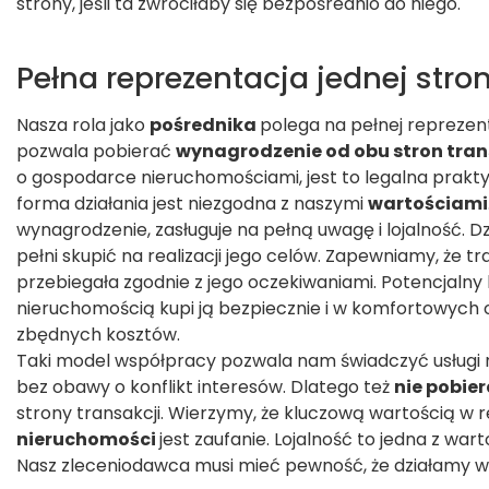
strony, jeśli ta zwróciłaby się bezpośrednio do niego.
Pełna reprezentacja jednej stro
Nasza rola jako
pośrednika
polega na pełnej reprezent
pozwala pobierać
wynagrodzenie od obu stron tran
o gospodarce nieruchomościami, jest to legalna prakty
forma działania jest niezgodna z naszymi
wartościami
wynagrodzenie, zasługuje na pełną uwagę i lojalność. 
pełni skupić na realizacji jego celów. Zapewniamy, że t
przebiegała zgodnie z jego oczekiwaniami. Potencjalny
nieruchomością kupi ją bezpiecznie i w komfortowych 
zbędnych kosztów.
Taki model współpracy pozwala nam świadczyć usługi 
bez obawy o konflikt interesów. Dlatego też
nie pobie
strony transakcji. Wierzymy, że kluczową wartością w 
nieruchomości
jest zaufanie. Lojalność to jedna z wa
Nasz zleceniodawca musi mieć pewność, że działamy w j