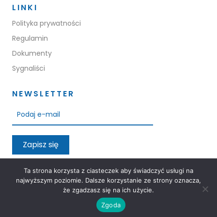
LINKI
Polityka prywatności
Regulamin
Dokumenty
Sygnaliści
NEWSLETTER
Zapisz się
Przeczytałem oraz akceptuję warunki polityki prywatności
Ta strona korzysta z ciasteczek aby świadczyć usługi na
najwyższym poziomie. Dalsze korzystanie ze strony oznacza,
że zgadzasz się na ich użycie.
Zgoda
3M Group © 2026