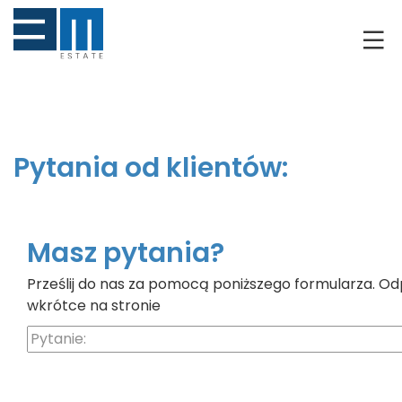
O NAS
KLIENCI
GRUNTY
Pytania od klientów:
RYNEK DEWELOPERSKI
NIERUCHOMOŚCI
Masz pytania?
Prześlij do nas za pomocą poniższego formularza. Od
DRON
wkrótce na stronie
KREDYTOWANIE
BLOG